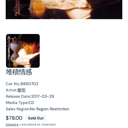
堆積情感
Cat No.:
8860702
Artist:
黎明
Release Date:
2017-03-29
Media Type:
CD
Sales Region:
No Region Restriction
Regular
$78.00
Sold Out
price
Shipping
calculated at checkout.