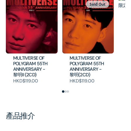
Sold Out
L
産
H
MULTIVERSE OF
MULTIVERSE OF
POLYGRAM 55TH
POLYGRAM 55TH
ANNIVERSARY -
ANNIVERSARY -
黎明II (2CD)
黎明(2CD)
HKD$119.00
HKD$119.00
產品推介