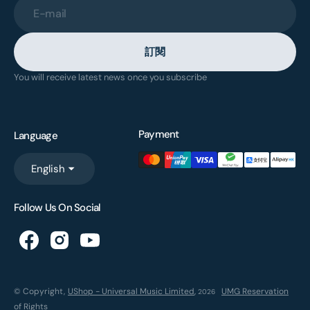
E-mail
訂閱
You will receive latest news once you subscribe
Payment
Language
English
Follow Us On Social
© Copyright,
UShop - Universal Music Limited
,
UMG Reservation
2026
of Rights