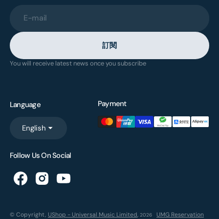
E-mail
訂閱
You will receive latest news once you subscribe
Payment
Language
English
Follow Us On Social
© Copyright,
UShop - Universal Music Limited
,
UMG Reservation
2026