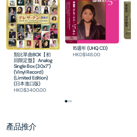
淡
15週年 (UHQ CD)
片
類比單曲BOX【初
HKD$148.00
H
回限定盤】 Analog
Single Box (30x7")
(Vinyl Record)
(Limited Edition)
(日本進口版)
HKD$3400.00
產品推介