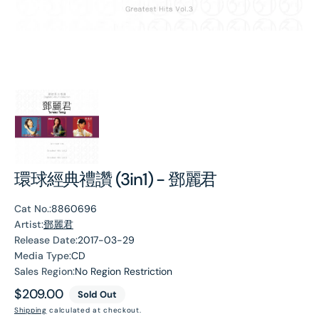
環球經典禮讚 (3in1) - 鄧麗君
Cat No.:
8860696
Artist:
鄧麗君
Release Date:
2017-03-29
Media Type:
CD
Sales Region:
No Region Restriction
Regular
$209.00
Sold Out
price
Shipping
calculated at checkout.