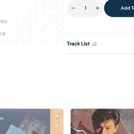
Add T
Decrease
Increase
lery
quantity
quantity
ew
for
for
環
環
球
球
Track List
經
經
典
典
禮
禮
讚
讚
(3in1)
(3in1)
-
-
劉
劉
德
德
華
華