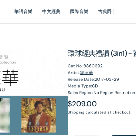
華語音樂
中文經典
國際音樂
古典爵士
環球經典禮讚 (3in1) -
Cat No.:
8860692
Artist:
劉德華
Release Date:
2017-03-29
Media Type:
CD
Sales Region:
No Region Restriction
Regular
$209.00
price
Shipping
calculated at checkout.
en
dia