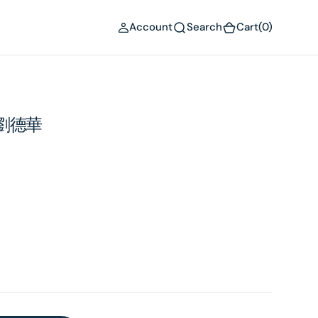
(0)
Account
Search
Cart
(0)
 劉德華