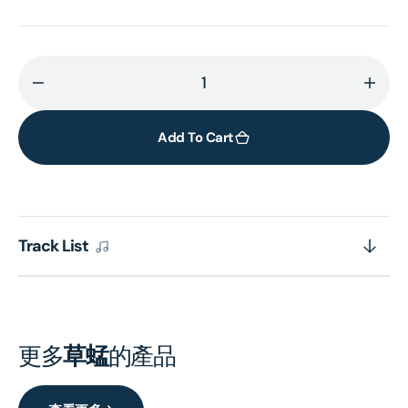
Decrease
Incr
quantity
quant
for
for
Add To Cart
讓
讓
妳
妳
哭
哭
紅
紅
Track List
了
了
眼
眼
睛
睛
(環
(環
球
球
更多
草蜢
的產品
經
經
典
典
禮
禮