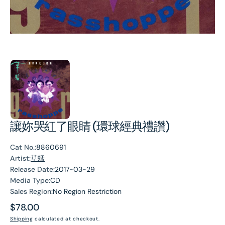
讓妳哭紅了眼睛 (環球經典禮讚)
Cat No.:
8860691
Artist:
草蜢
Release Date:
2017-03-29
Media Type:
CD
Sales Region:
No Region Restriction
Regular
$78.00
price
Shipping
calculated at checkout.