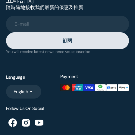
隨時隨地接收我們最新的優惠及推廣
E-mail
訂閱
You will receive latest news once you subscribe
Payment
Language
English
Follow Us On Social