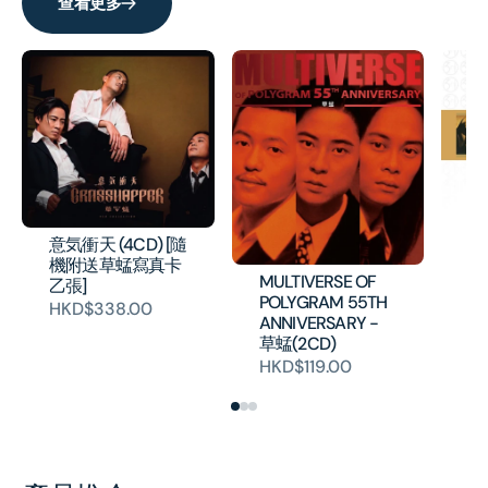
查看更多
讚)
讚)
環
意気衝天 (4CD) [隨
(3
機附送草蜢寫真卡
H
MULTIVERSE OF
乙張]
POLYGRAM 55TH
HKD$338.00
ANNIVERSARY -
草蜢(2CD)
HKD$119.00