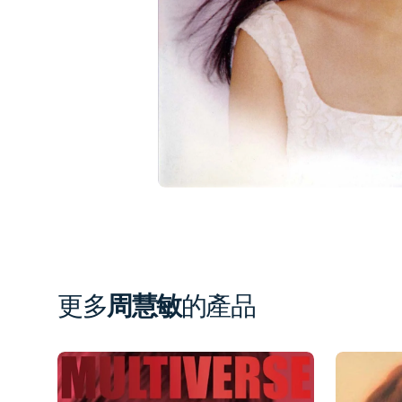
1
in
gal
vi
更多
周慧敏
的產品