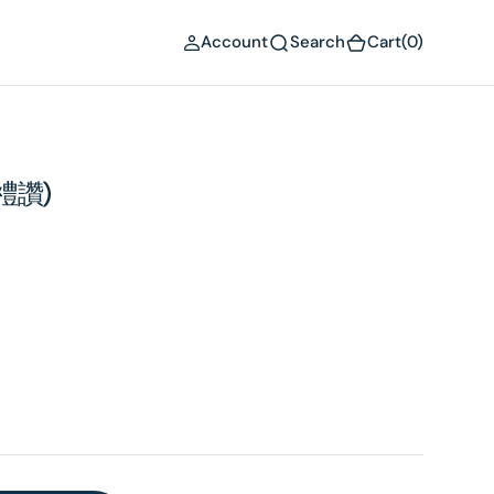
(0)
Account
Search
Cart
(0)
禮讚)