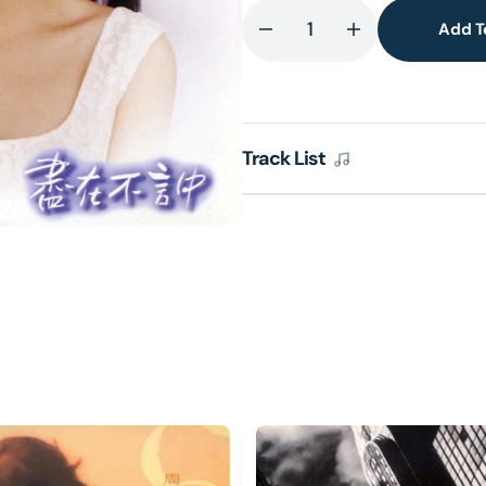
Add T
Decrease
Increase
quantity
quantity
lery
for
for
ew
盡
盡
在
在
Track List
不
不
言
言
中
中
(環
(環
球
球
經
經
典
典
禮
禮
讚)
讚)