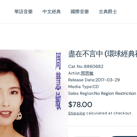
華語音樂
中文經典
國際音樂
古典爵士
盡在不言中 (環球經典
Cat No.:
8860682
Artist:
周慧敏
Release Date:
2017-03-29
Media Type:
CD
Sales Region:
No Region Restriction
Regular
$78.00
price
Shipping
calculated at checkout.
en
dia