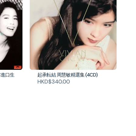
(日本進口生
起承転結 周慧敏精選集 (4CD)
HKD$340.00