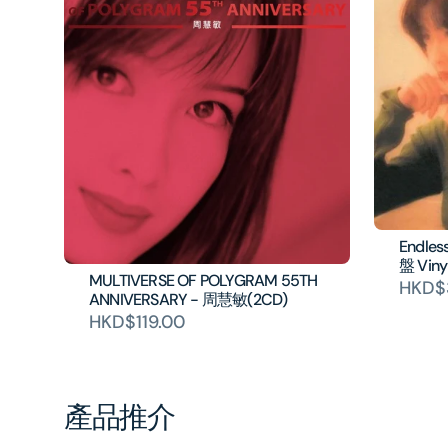
Endl
盤 Viny
MULTIVERSE OF POLYGRAM 55TH
HKD$
ANNIVERSARY - 周慧敏(2CD)
HKD$119.00
產品推介