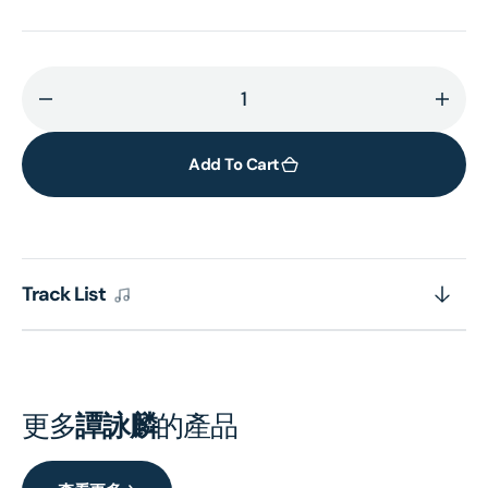
Decrease
Incr
quantity
quant
for
for
Add To Cart
心
心
手
手
相
相
連
連
Track List
(環
(環
球
球
經
經
典
典
禮
禮
更多
譚詠麟
的產品
讚)
讚)