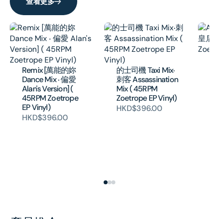
查看更多
Al
[
Remix [萬能的妳
的士司機 Taxi Mix‧
( 
Dance Mix ‧ 偏愛
刺客 Assassination
EP
Alan's Version] (
Mix ( 45RPM
H
45RPM Zoetrope
Zoetrope EP Vinyl)
EP Vinyl)
HKD$396.00
HKD$396.00