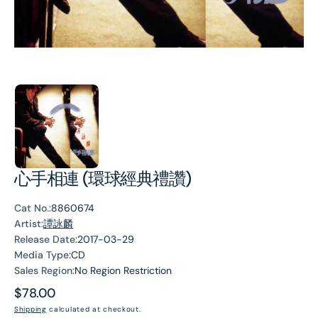
心手相連 (環球經典禮讚)
Cat No.:
8860674
Artist:
譚詠麟
Release Date:
2017-03-29
Media Type:
CD
Sales Region:
No Region Restriction
Regular
$78.00
price
Shipping
calculated at checkout.