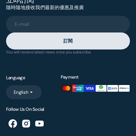
隨時隨地接收我們最新的優惠及推廣
E-mail
訂閱
You will receive latest news once you subscribe
Payment
Language
English
Follow Us On Social