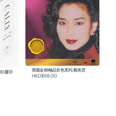
寶麗金88極品音色系列: 鄺美雲
) (慶功
HKD$88.00