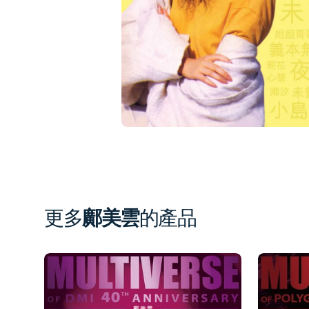
1
in
gal
vi
更多
鄺美雲
的產品