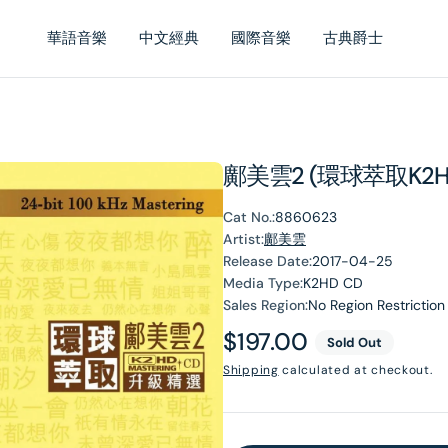
華語音樂
中文經典
國際音樂
古典爵士
鄺美雲2 (環球萃取K2
Cat No.:
8860623
Artist:
鄺美雲
Release Date:
2017-04-25
Media Type:
K2HD CD
Sales Region:
No Region Restriction
Regular
$197.00
Sold Out
price
Shipping
calculated at checkout.
en
dia