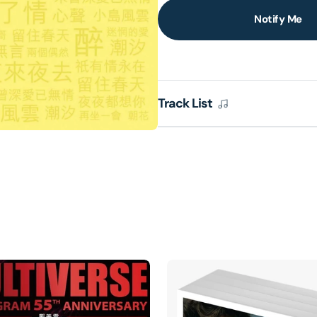
Notify Me
lery
ew
Track List