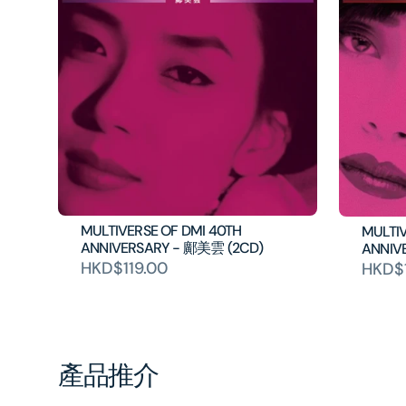
MULTIVERSE OF DMI 40TH
MULTI
ANNIVERSARY - 鄺美雲 (2CD)
ANNIV
HKD$119.00
HKD$1
產品推介