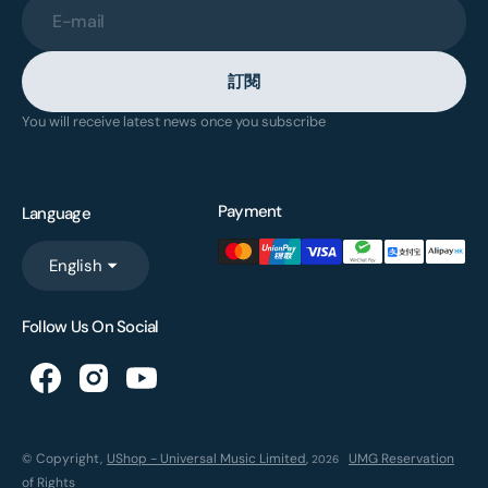
E-mail
訂閱
You will receive latest news once you subscribe
Payment
Language
English
Follow Us On Social
© Copyright,
UShop - Universal Music Limited
,
UMG Reservation
2026
of Rights