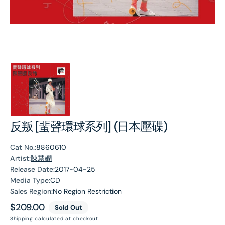
反叛 [蜚聲環球系列] (日本壓碟)
Cat No.:
8860610
Artist:
陳慧嫻
Release Date:
2017-04-25
Media Type:
CD
Sales Region:
No Region Restriction
Regular
$209.00
Sold Out
price
Shipping
calculated at checkout.