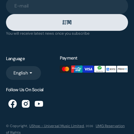
E-mail
訂閱
You will receive latest news once you subscribe
Payment
Language
English
Follow Us On Social
© Copyright,
UShop - Universal Music Limited
,
UMG Reservation
2026
of Rights