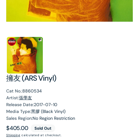
擁友 (ARS Vinyl)
Cat No.:
8860534
Artist:
張學友
Release Date:
2017-07-10
Media Type:
黑膠 (Black Vinyl)
Sales Region:
No Region Restriction
Regular
$405.00
Sold Out
price
Shipping
calculated at checkout.