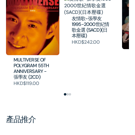
友情歌-張學友
1995-2000世紀情
歌金選 (SACD)(日
本壓碟)
HKD$242.00
他
Is
MULTIVERSE OF
壓
POLYGRAM 55TH
ANNIVERSARY -
H
張學友 (2CD)
HKD$119.00
產品推介