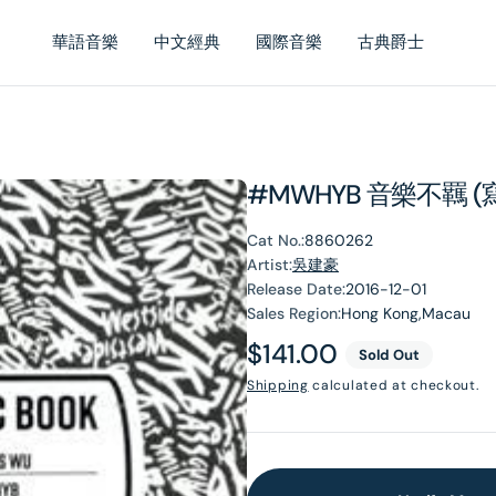
華語音樂
中文經典
國際音樂
古典爵士
#MWHYB 音樂不羈 
Cat No.:
8860262
Artist:
吳建豪
Release Date:
2016-12-01
Sales Region:
Hong Kong,Macau
Regular
$141.00
Sold Out
price
Shipping
calculated at checkout.