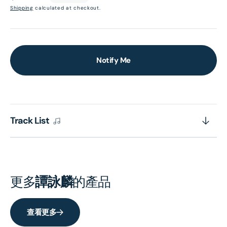
price
Shipping
calculated at checkout.
Notify Me
Track List
更多
譚詠麟
的產品
查看更多