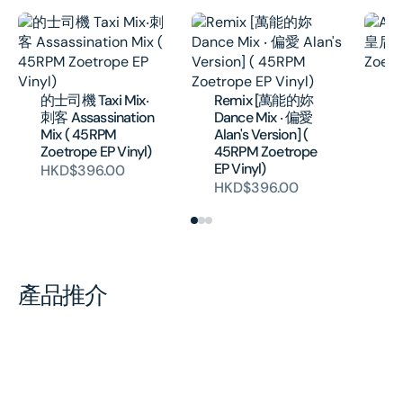
Al
[
的士司機 Taxi Mix‧
Remix [萬能的妳
( 
刺客 Assassination
Dance Mix ‧ 偏愛
EP
Mix ( 45RPM
Alan's Version] (
H
Zoetrope EP Vinyl)
45RPM Zoetrope
EP Vinyl)
HKD$396.00
HKD$396.00
產品推介