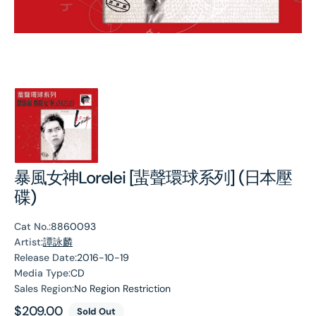
暴風女神Lorelei [蜚聲環球系列] (日本壓
碟)
Cat No.:
8860093
Artist:
譚詠麟
Release Date:
2016-10-19
Media Type:
CD
Sales Region:
No Region Restriction
Regular
$209.00
Sold Out