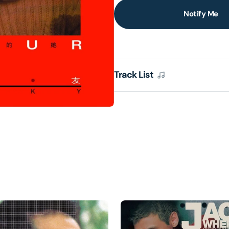
Notify Me
lery
ew
Track List