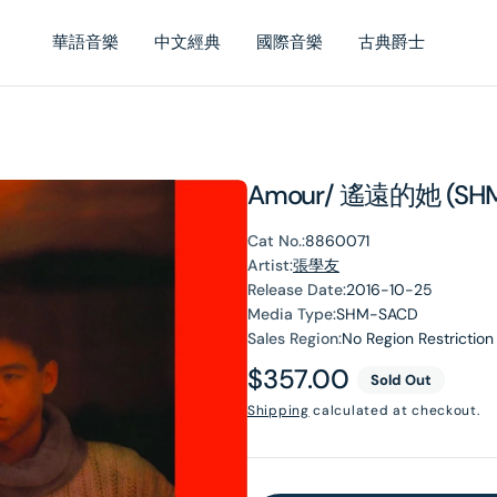
華語音樂
中文經典
國際音樂
古典爵士
Amour/ 遙遠的她 (SH
Cat No.:
8860071
Artist:
張學友
Release Date:
2016-10-25
Media Type:
SHM-SACD
Sales Region:
No Region Restriction
Regular
$357.00
Sold Out
price
Shipping
calculated at checkout.
en
dia