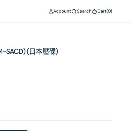
(0)
Account
Search
Cart
(0)
M-SACD) (日本壓碟)