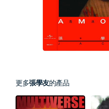
1
in
gal
vi
更多
張學友
的產品