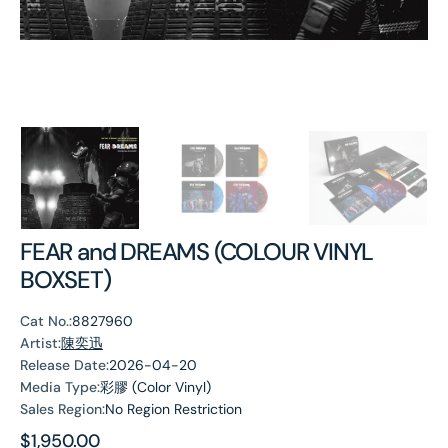
FEAR and DREAMS (COLOUR VINYL
BOXSET)
Cat No.:
8827960
Artist:
陳奕迅
Release Date:
2026-04-20
Media Type:
彩膠 (Color Vinyl)
Sales Region:
No Region Restriction
Regular
$1,950.00