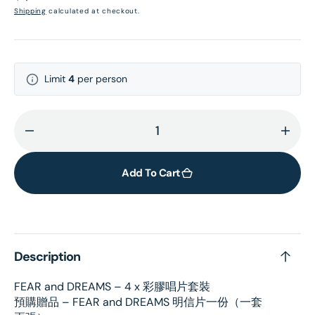
price
Shipping
calculated at checkout.
Limit
4
per person
Decrease
Incr
quantity
quant
for
for
Add To Cart
FEAR
FEAR
and
and
DREAMS
DRE
(COLOUR
(CO
Description
VINYL
VINY
BOXSET)
BOXS
FEAR and DREAMS – 4 x 彩膠唱片套裝
預購贈品 – FEAR and DREAMS 明信片一份（一套