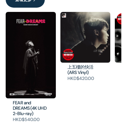
上五樓的快活
怎麼
(ARS Vinyl)
H
HKD$420.00
FEAR and
DREAMS (4K UHD
2-Blu-ray)
HKD$540.00