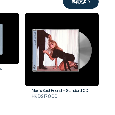
查看更多
rd
Man’s Best Friend – Standard CD
HKD$170.00