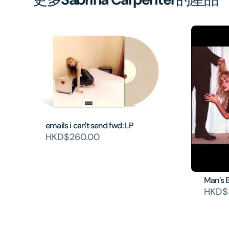
emails i can't send fwd: LP
HKD$260.00
Man’s B
HKD$