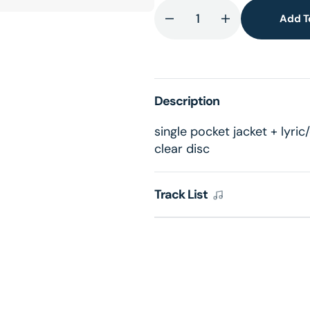
Add T
Decrease
Increase
quantity
quantity
for
for
Fruitcake
Fruitcake
Milky
Milky
Description
Clear
Clear
LP
LP
single pocket jacket + lyric/
clear disc
Track List