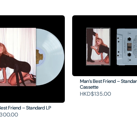
Man’s Best Friend – Standa
Cassette
HKD$135.00
est Friend – Standard LP
300.00