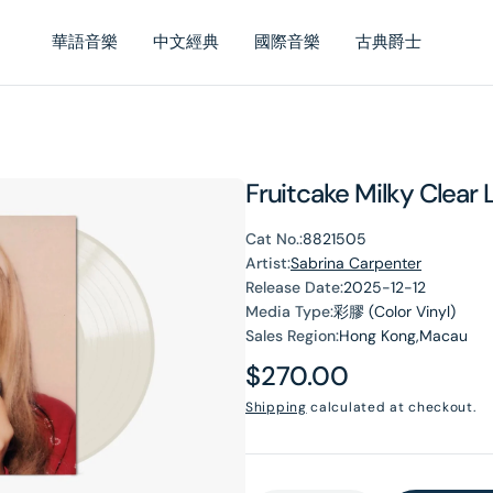
華語音樂
中文經典
國際音樂
古典爵士
Fruitcake Milky Clear 
Cat No.:
8821505
Artist:
Sabrina Carpenter
Release Date:
2025-12-12
Media Type:
彩膠 (Color Vinyl)
Sales Region:
Hong Kong,Macau
en
Regular
$270.00
dia
price
Shipping
calculated at checkout.
lery
ew