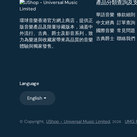
產品分類
查詢及
華語音樂
條款細則
環球音樂香港官方網上商店，提供正
中文經典
訂單查詢
版音樂產品及限量珍藏版本，涵蓋中
國際音樂
常見問題
外流行、古典、爵士及影音系列，致
古典爵士
聯絡我們
力為樂迷與收藏家帶來高品質的音樂
體驗與獨家發售。
Language
English
© Copyright,
UShop - Universal Music Limited
,
UMG R
2026