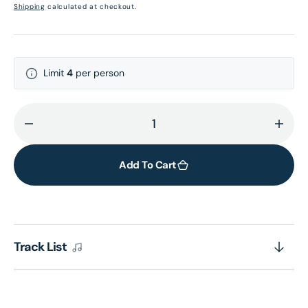
price
Shipping
calculated at checkout.
Limit
4
per person
Decrease
Incr
quantity
quant
for
for
Add To Cart
武
武
當
當
(ARS
(ARS
Vinyl)
Vinyl
Track List