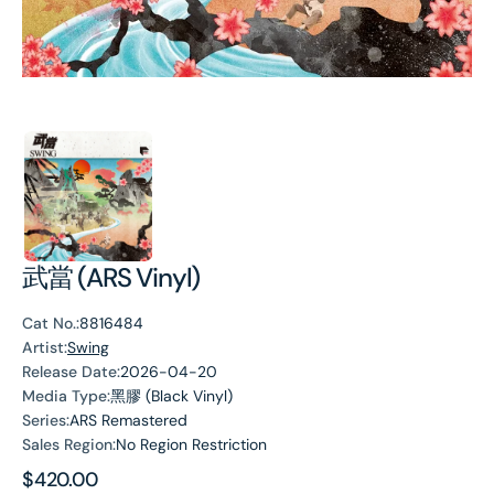
武當 (ARS Vinyl)
Cat No.:
8816484
Artist:
Swing
Release Date:
2026-04-20
Media Type:
黑膠 (Black Vinyl)
Series:
ARS Remastered
Sales Region:
No Region Restriction
Regular
$420.00