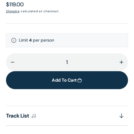
Regular
$119.00
price
Shipping
calculated at checkout.
Limit
4
per person
Decrease
Incr
quantity
quant
for
for
Add To Cart
MULTIVERSE
MULT
OF
OF
POLYGRAM
POL
55TH
55T
Track List
ANNIVERSARY
ANNI
-
-
關
關