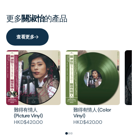
淑
淑
怡
怡
更多
關淑怡
的產品
(2CD)
(2CD
查看更多
難得有情人
難得有情人 (Color
冬戀
(Picture Vinyl)
Vinyl)
H
HKD$420.00
HKD$420.00