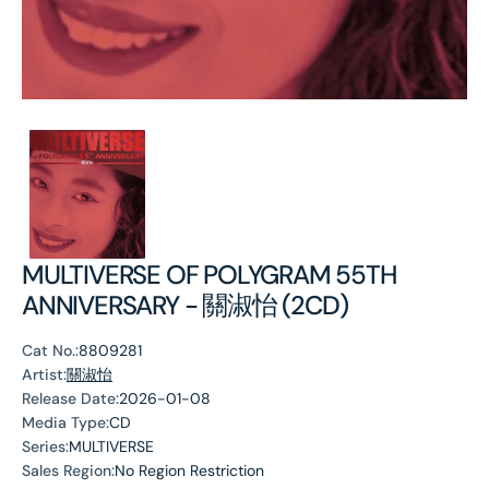
MULTIVERSE OF POLYGRAM 55TH
ANNIVERSARY - 關淑怡 (2CD)
Cat No.:
8809281
Artist:
關淑怡
Release Date:
2026-01-08
Media Type:
CD
Series:
MULTIVERSE
Sales Region:
No Region Restriction