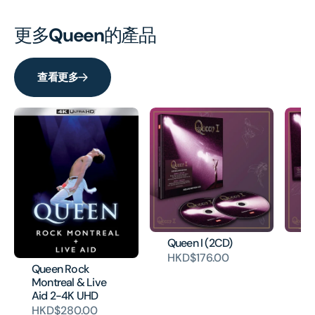
更多
Queen
的產品
查看更多
Queen I (2CD)
Qu
HKD$176.00
H
Queen Rock
Montreal & Live
Aid 2-4K UHD
HKD$280.00