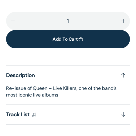
Decrease
Incr
quantity
quant
for
for
Add To Cart
Live
Live
Killers
Killer
(2LP)
(2LP)
Description
Re-issue of Queen – Live Killers, one of the band’s
most iconic live albums
Track List