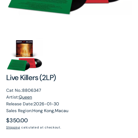
Live Killers (2LP)
Cat No.:
8806347
Artist:
Queen
Release Date:
2026-01-30
Sales Region:
Hong Kong,Macau
Regular
$350.00
price
Shipping
calculated at checkout.