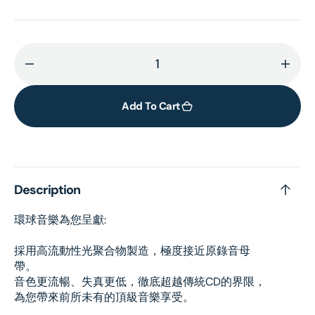
Decrease
Incr
quantity
quant
for
for
Add To Cart
真
真
情
情
流
流
露
露
Description
(UHQ
(UH
CD)
CD)
環球音樂為您呈獻:
採用高流動性光聚合物製造，極度接近原錄音母
帶。
音色更流暢、失真更低，徹底超越傳統CD的界限，
為您帶來前所未有的頂級音樂享受。