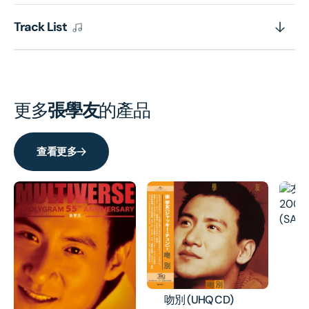
Track List
更多
張學友
的產品
查看更多
友
1
歌
本
H
吻別 (UHQ CD)