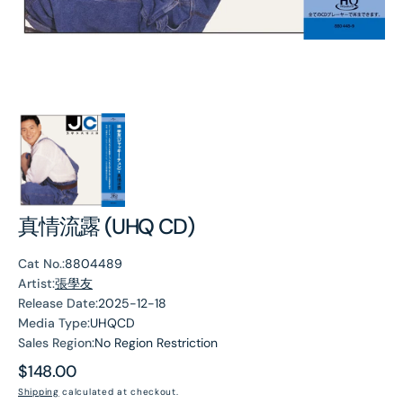
真情流露 (UHQ CD)
Cat No.:
8804489
Artist:
張學友
Release Date:
2025-12-18
Media Type:
UHQCD
Sales Region:
No Region Restriction
Regular
$148.00
price
Shipping
calculated at checkout.