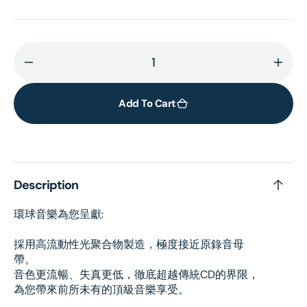
Decrease
Incr
quantity
quant
for
for
Add To Cart
迷
迷
惑
惑
(UHQ
(UH
CD)
CD)
Description
環球音樂為您呈獻:
採用高流動性光聚合物製造，極度接近原錄音母
帶。
音色更流暢、失真更低，徹底超越傳統CD的界限，
為您帶來前所未有的頂級音樂享受。