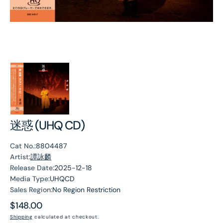
迷惑 (UHQ CD)
Cat No.:
8804487
Artist:
譚詠麟
Release Date:
2025-12-18
Media Type:
UHQCD
Sales Region:
No Region Restriction
Regular
$148.00
price
Shipping
calculated at checkout.