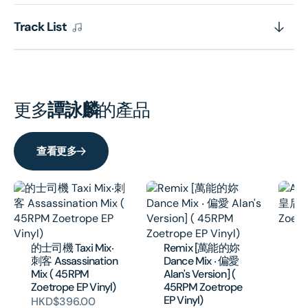
Track List
更多
譚詠麟
的產品
查看更多
Al
[
的士司機 Taxi Mix‧
Remix [萬能的妳
( 
刺客 Assassination
Dance Mix ‧ 偏愛
EP
Mix ( 45RPM
Alan's Version] (
H
Zoetrope EP Vinyl)
45RPM Zoetrope
EP Vinyl)
HKD$396.00