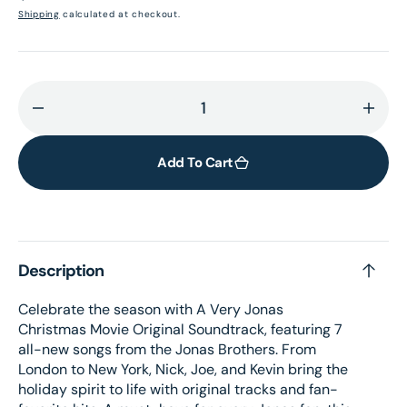
price
Shipping
calculated at checkout.
Decrease
Incr
quantity
quant
for
for
Add To Cart
A
A
Very
Very
Jonas
Jona
Christmas
Chri
Description
Movie
Movi
Soundtrack
Soun
Celebrate the season with A Very Jonas
Vinyl
Vinyl
Christmas Movie Original Soundtrack, featuring 7
all-new songs from the Jonas Brothers. From
London to New York, Nick, Joe, and Kevin bring the
holiday spirit to life with original tracks and fan-