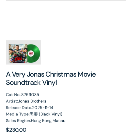
A Very Jonas Christmas Movie
Soundtrack Vinyl
Cat No.:
8759035
Artist:
Jonas Brothers
Release Date:
2025-11-14
Media Type:
黑膠 (Black Vinyl)
Sales Region:
Hong Kong,Macau
Regular
$230.00