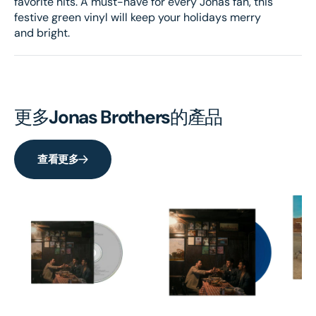
favorite hits. A must-have for every Jonas fan, this
festive green vinyl will keep your holidays merry
and bright.
更多
Jonas Brothers
的產品
查看更多
Th
HK