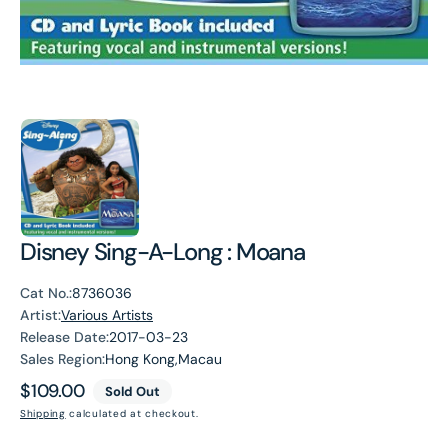
Disney Sing-A-Long : Moana
Cat No.:
8736036
Artist:
Various Artists
Release Date:
2017-03-23
Sales Region:
Hong Kong,Macau
Regular
$109.00
Sold Out
price
Shipping
calculated at checkout.