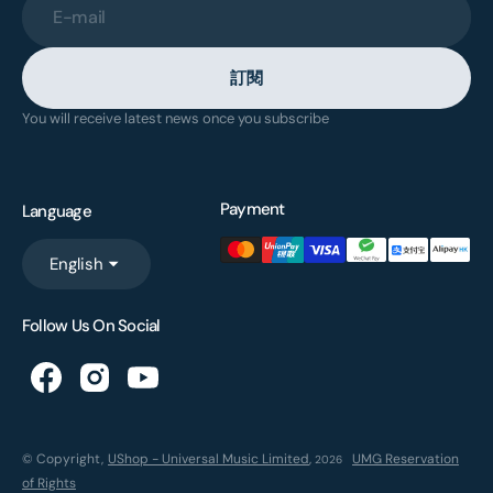
E-mail
訂閱
You will receive latest news once you subscribe
Payment
Language
English
Follow Us On Social
© Copyright,
UShop - Universal Music Limited
,
UMG Reservation
2026
of Rights