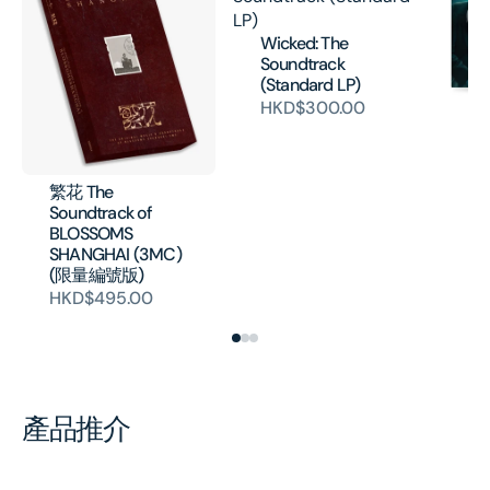
Wicked: The
Soundtrack
(Standard LP)
HKD$300.00
Jo
- 
Mo
(V
繁花 The
H
Soundtrack of
BLOSSOMS
SHANGHAI (3MC)
(限量編號版)
HKD$495.00
產品推介