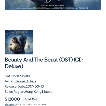
Beauty And The Beast (OST) (CD
Deluxe)
Cat No.:
8735819
Artist:
Various Artists
Release Date:
2017-03-10
Sales Region:
Hong Kong,Macau
Regular
$120.00
Sold Out
price
Shipping
calculated at checkout.