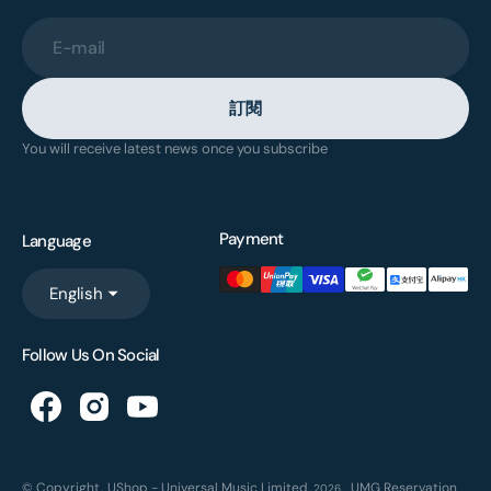
E-mail
訂閱
You will receive latest news once you subscribe
Payment
Language
English
Follow Us On Social
© Copyright,
UShop - Universal Music Limited
,
UMG Reservation
2026