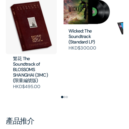
Wicked: The
Soundtrack
Fa
(Standard LP)
La
HKD$300.00
Ne
Co
繁花 The
19
Soundtrack of
H
BLOSSOMS
SHANGHAI (3MC)
(限量編號版)
HKD$495.00
產品推介