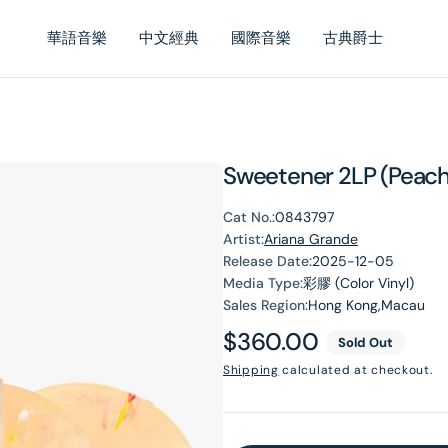
華語音樂
中文經典
國際音樂
古典爵士
Sweetener 2LP (Peac
Cat No.:
0843797
Artist:
Ariana Grande
Release Date:
2025-12-05
Media Type:
彩膠 (Color Vinyl)
Sales Region:
Hong Kong,Macau
Regular
$360.00
Sold Out
price
Shipping
calculated at checkout.