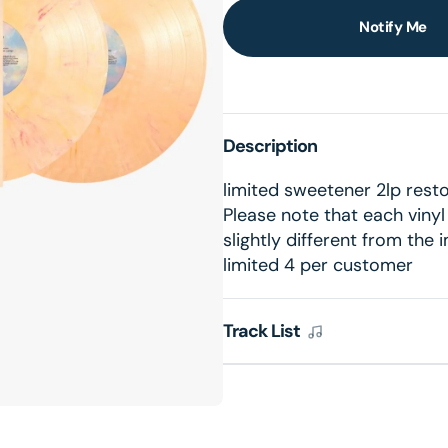
Notify Me
en
dia
Description
lery
limited sweetener 2lp rest
ew
Please note that each viny
slightly different from the
limited 4 per customer
Track List