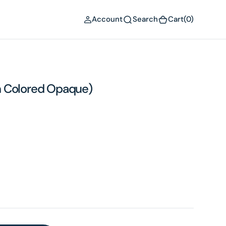
(0)
Account
Search
Cart
(0)
h Colored Opaque)