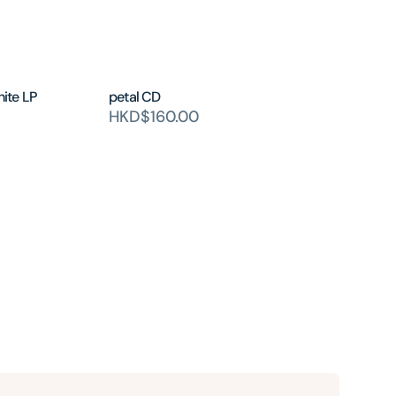
hite LP
petal CD
HKD$160.00