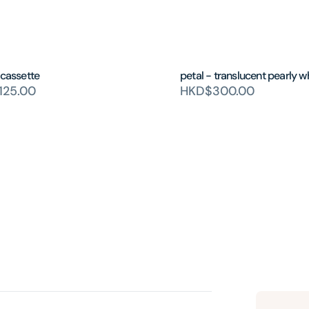
 cassette
petal - translucent pearly w
125.00
HKD$300.00