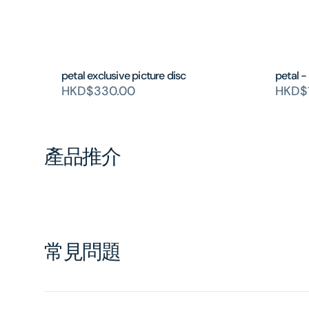
petal exclusive picture disc
petal -
HKD$330.00
HKD$
產品推介
常見問題