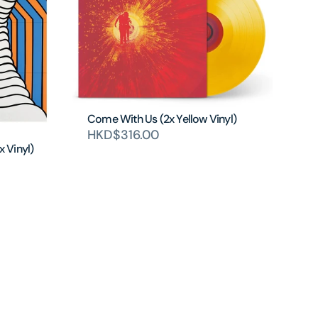
Come With Us (2x Yellow Vinyl)
HKD$316.00
x Vinyl)