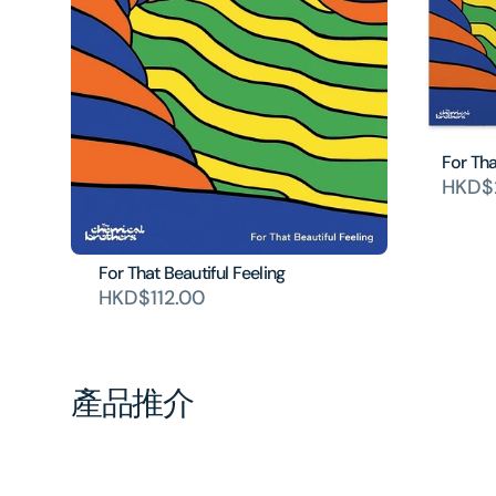
For Tha
HKD$2
For That Beautiful Feeling
HKD$112.00
產品推介