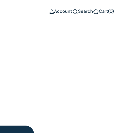
(0)
Account
Search
Cart
(0)