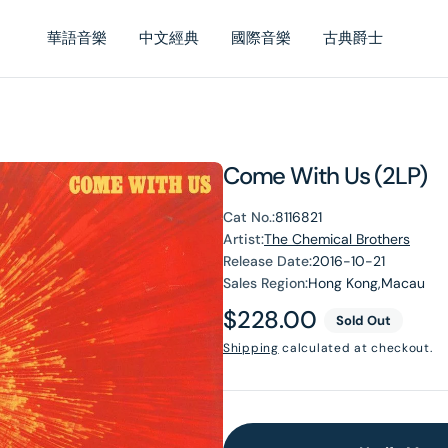
華語音樂
中文經典
國際音樂
古典爵士
Come With Us (2LP)
Cat No.:
8116821
Artist:
The Chemical Brothers
Release Date:
2016-10-21
Sales Region:
Hong Kong,Macau
Regular
$228.00
Sold Out
price
Shipping
calculated at checkout.
en
dia