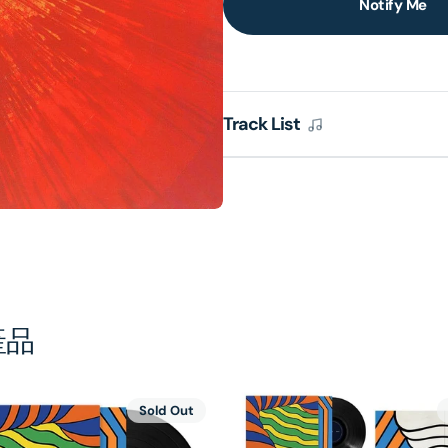
Notify Me
lery
ew
Track List
產品
Sold Out