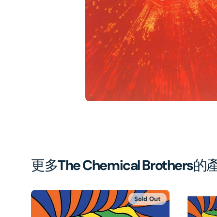
1
in
gal
vi
更多
The Chemical Brothers
的
Sold Out