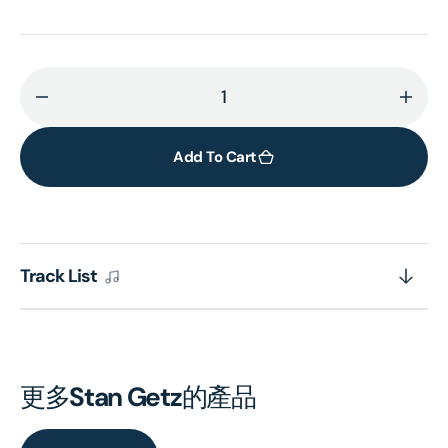
Decrease
Incr
quantity
quant
for
for
Add To Cart
Stan
Stan
Getz
Getz
and
and
The
The
Track List
Oscar
Osca
Peterson
Pete
Trio
Trio
(Verve
(Ver
Vault)
Vault
更多
Stan Getz
的產品