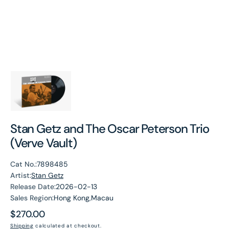
Stan Getz and The Oscar Peterson Trio
(Verve Vault)
Cat No.:
7898485
Artist:
Stan Getz
Release Date:
2026-02-13
Sales Region:
Hong Kong,Macau
Regular
$270.00
price
Shipping
calculated at checkout.