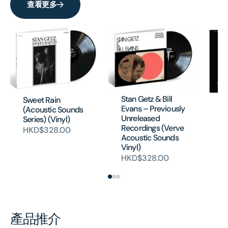
查看更多
Stan Getz & Bill
Sweet Rain
Ge
Evans – Previously
(Acoustic Sounds
(B
Unreleased
Series) (Vinyl)
H
Recordings (Verve
HKD$328.00
Acoustic Sounds
Vinyl)
HKD$328.00
產品推介