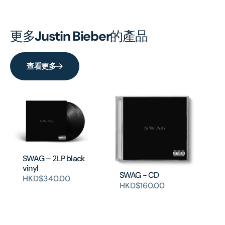
更多
Justin Bieber
的產品
查看更多
SWAG – 2LP black
vinyl
SWAG - CD
HKD$340.00
HKD$160.00
SW
H