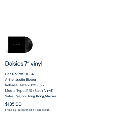
Daisies 7” vinyl
Cat No.:
7890034
Artist:
Justin Bieber
Release Date:
2025-11-28
Media Type:
黑膠 (Black Vinyl)
Sales Region:
Hong Kong,Macau
Regular
$135.00
price
Shipping
calculated at checkout.