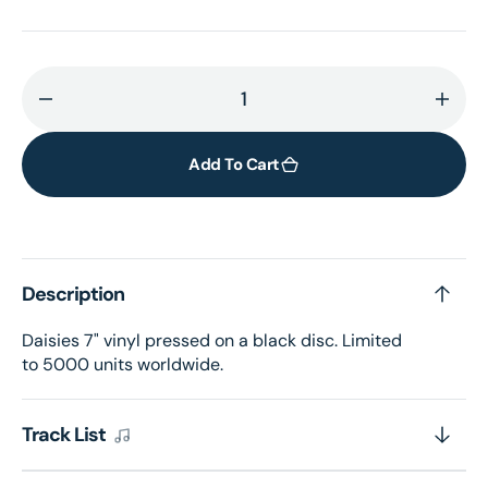
Decrease
Incr
quantity
quant
for
for
Add To Cart
Daisies
Daisi
7”
7”
vinyl
vinyl
Description
Daisies 7" vinyl pressed on a black disc. Limited
to 5000 units worldwide.
Track List