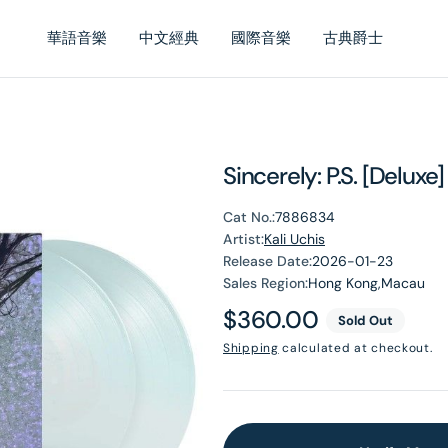
華語音樂
中文經典
國際音樂
古典爵士
Sincerely: P.S. [Deluxe
Cat No.:
7886834
Artist:
Kali Uchis
Release Date:
2026-01-23
Sales Region:
Hong Kong,Macau
Regular
$360.00
Sold Out
price
Shipping
calculated at checkout.
en
dia