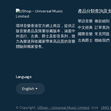
產品分類
查詢及
華語音樂
條款細則
環球音樂香港官方網上商店，提供正
中文經典
訂單查詢
版音樂產品及限量珍藏版本，涵蓋中
國際音樂
常見問題
外流行、古典、爵士及影音系列，致
古典爵士
聯絡我們
力為樂迷與收藏家帶來高品質的音樂
體驗與獨家發售。
Language
English
© Copyright,
UShop - Universal Music Limited
,
UMG R
2026