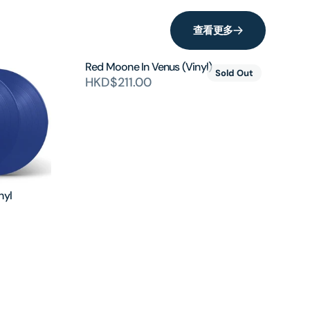
查看更多
Red Moone In Venus (Vinyl)
Sold Out
HKD$211.00
nyl