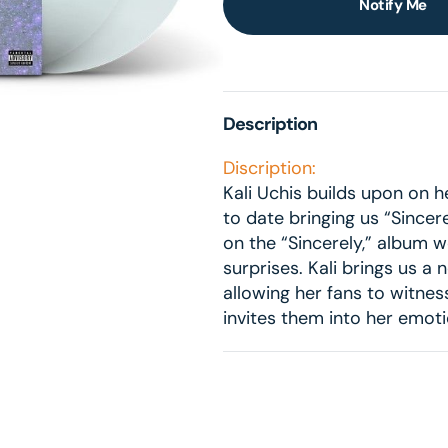
Notify Me
lery
ew
Description
Discription:
Kali Uchis builds upon on 
to date bringing us “Sincer
on the “Sincerely,” album w
surprises. Kali brings us a 
allowing her fans to witne
invites them into her emoti