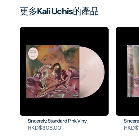
更多
Kali Uchis
的產品
Sincerely, Standard Pink Viny
Sincere
HKD$308.00
HKD$