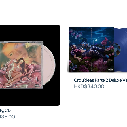
Orquídeas Parte 2 Deluxe Vi
HKD$340.00
ly, CD
135.00