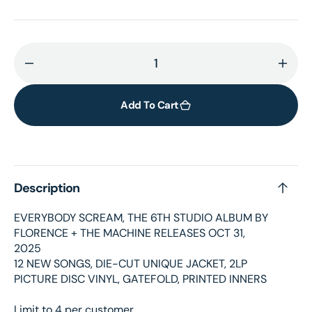
Decrease
Incr
quantity
quant
for
for
Add To Cart
Everybody
Ever
Scream
Scre
Vinyl:
Vinyl
Picture
Pictu
Description
Disc
Disc
EVERYBODY SCREAM, THE 6TH STUDIO ALBUM BY
FLORENCE + THE MACHINE RELEASES OCT 31,
2025
12 NEW SONGS, DIE-CUT UNIQUE JACKET, 2LP
PICTURE DISC VINYL, GATEFOLD, PRINTED INNERS
Limit to 4 per customer