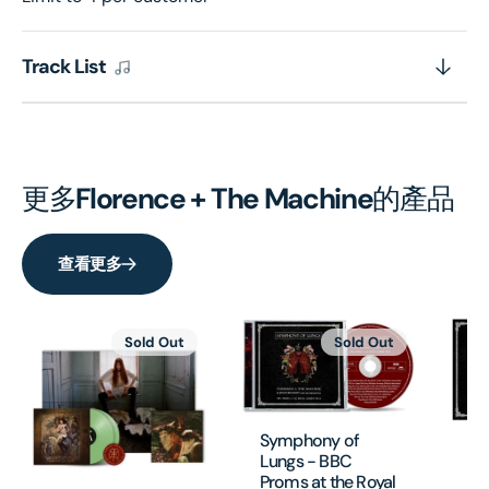
Track List
更多
Florence + The Machine
的產品
查看更多
Sold Out
Sold Out
Symphony of
Sy
Lungs - BBC
Lu
Proms at the Royal
Pr