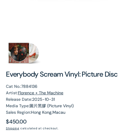
Everybody Scream Vinyl: Picture Disc
Cat No.:
7884136
Artist:
Florence + The Machine
Release Date:
2025-10-31
Media Type:
圖片黑膠 (Picture Vinyl)
Sales Region:
Hong Kong,Macau
Regular
$450.00
price
Shipping
calculated at checkout.