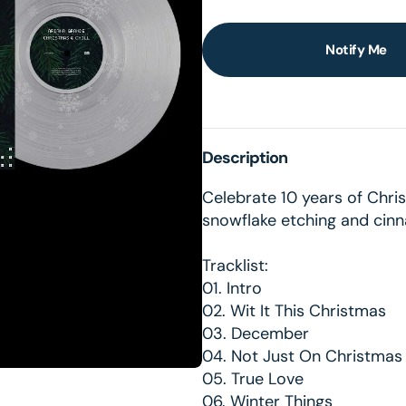
Notify Me
en
dia
lery
Description
ew
Celebrate 10 years of Christ
snowflake etching and cinn
Tracklist:
01. Intro
02. Wit It This Christmas
03. December
04. Not Just On Christmas
05. True Love
06. Winter Things