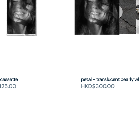
 cassette
petal - translucent pearly w
125.00
HKD$300.00