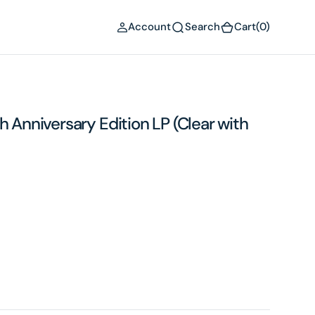
(0)
Account
Search
Cart
(0)
h Anniversary Edition LP (Clear with