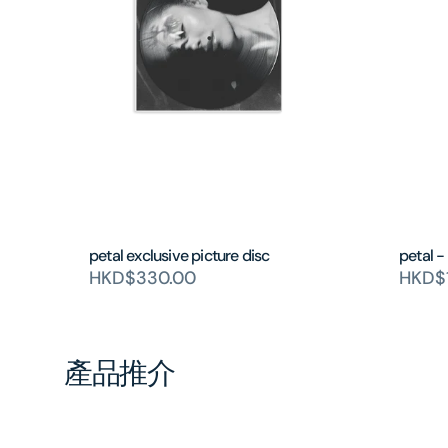
petal exclusive picture disc
petal -
HKD$330.00
HKD$
產品推介