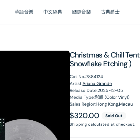
華語音樂
中文經典
國際音樂
古典爵士
Christmas & Chill Tent
Snowflake Etching )
Cat No.:
7884124
Artist:
Ariana Grande
Release Date:
2025-12-05
Media Type:
彩膠 (Color Vinyl)
Sales Region:
Hong Kong,Macau
Regular
$320.00
Sold Out
price
Shipping
calculated at checkout.