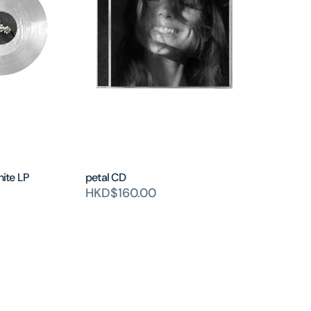
hite LP
petal CD
HKD$160.00