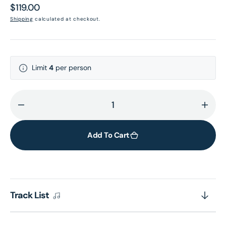
Regular
$119.00
price
Shipping
calculated at checkout.
Limit
4
per person
Decrease
Incr
quantity
quant
for
for
Add To Cart
MULTIVERSE
MULT
OF
OF
POLYGRAM
POL
55TH
55T
Track List
ANNIVERSARY
ANNI
-
-
雷
雷