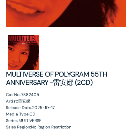
MULTIVERSE OF POLYGRAM 55TH
ANNIVERSARY -雷安娜 (2CD)
Cat No.:
7882405
Artist:
雷安娜
Release Date:
2025-10-17
Media Type:
CD
Series:
MULTIVERSE
Sales Region:
No Region Restriction