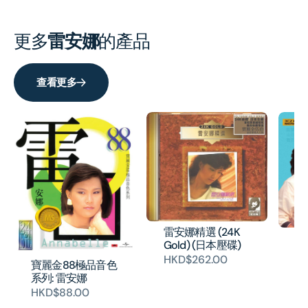
安
安
娜
娜
更多
雷安娜
的產品
(2CD)
(2CD
查看更多
雷安娜精選 (24K
雷
Gold) (日本壓碟)
K
HKD$262.00
(
寶麗金88極品音色
系列: 雷安娜
H
HKD$88.00