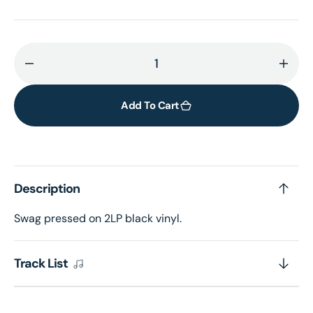
Decrease
Incr
quantity
quant
for
for
Add To Cart
SWAG
SWA
–
–
2LP
2LP
black
blac
Description
vinyl
vinyl
Swag pressed on 2LP black vinyl.
Track List