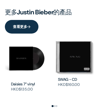
更多
Justin Bieber
的產品
查看更多
SWAG - CD
Daisies 7” vinyl
HKD$160.00
HKD$135.00
SW
H