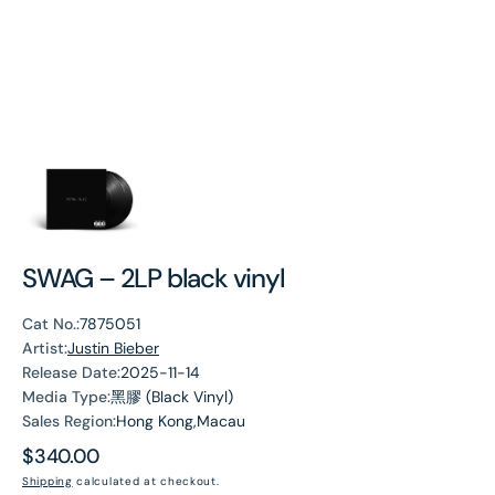
SWAG – 2LP black vinyl
Cat No.:
7875051
Artist:
Justin Bieber
Release Date:
2025-11-14
Media Type:
黑膠 (Black Vinyl)
Sales Region:
Hong Kong,Macau
Regular
$340.00
price
Shipping
calculated at checkout.