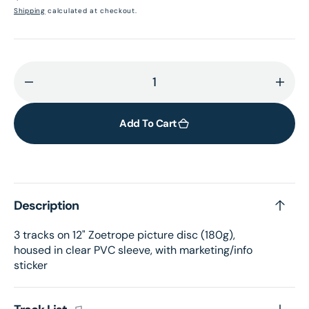
price
Shipping
calculated at checkout.
Decrease
Incr
quantity
quant
for
for
Add To Cart
Happy
Happ
Xmas
Xma
(War
(War
Is
Is
Description
Over)
Over
(Exclusive
(Excl
3 tracks on 12" Zoetrope picture disc (180g),
12”
12”
housed in clear PVC sleeve, with marketing/info
Zoetrope
Zoet
sticker
Vinyl)
Vinyl