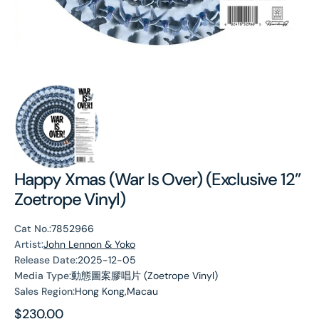
Happy Xmas (War Is Over) (Exclusive 12”
Zoetrope Vinyl)
Cat No.:
7852966
Artist:
John Lennon & Yoko
Release Date:
2025-12-05
Media Type:
動態圖案膠唱片 (Zoetrope Vinyl)
Sales Region:
Hong Kong,Macau
Regular
$230.00