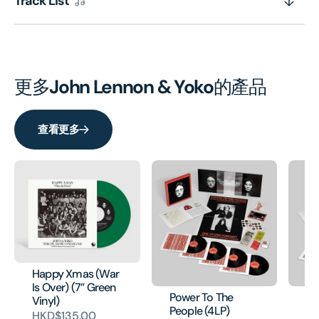
Track List
更多
John Lennon & Yoko
的產品
查看更多
Happy Xmas (War
Is Over) (7” Green
Power To The
Po
Vinyl)
People (4LP)
Pe
HKD$135.00