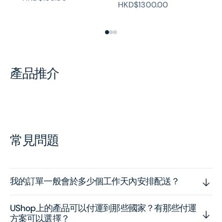
Co
HKD$1300.00
H
產品推介
常見問題
我的訂單一般會於多少個工作天內安排配送？
UShop上的產品可以付運到那些國家？有那些付運
方案可以選擇？