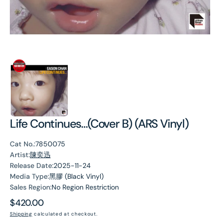
Life Continues…(Cover B) (ARS Vinyl)
Cat No.:
7850075
Artist:
陳奕迅
Release Date:
2025-11-24
Media Type:
黑膠 (Black Vinyl)
Sales Region:
No Region Restriction
Regular
$420.00
price
Shipping
calculated at checkout.