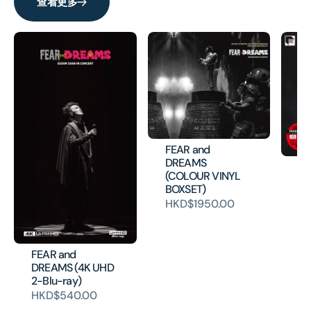
查看更多
FEAR and
DREAMS
上
(COLOUR VINYL
(A
BOXSET)
H
HKD$1950.00
FEAR and
DREAMS (4K UHD
2-Blu-ray)
HKD$540.00