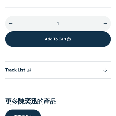
Decrease
Incr
quantity
quant
for
for
Add To Cart
Life
Life
Continues…
Cont
(Cover
(Cov
B)
B)
Track List
(ARS
(ARS
Vinyl)
Vinyl
更多
陳奕迅
的產品