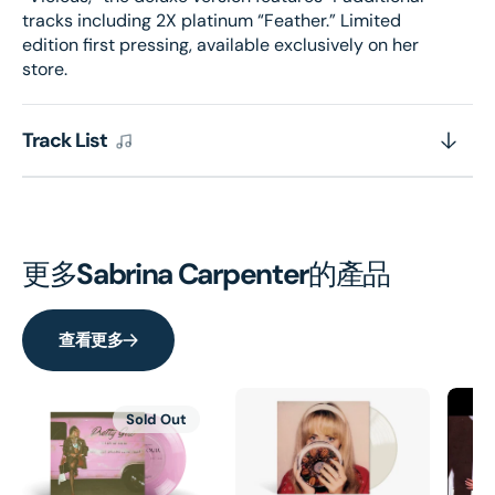
tracks including 2X platinum “Feather.” Limited
edition first pressing, available exclusively on her
store.
Track List
更多
Sabrina Carpenter
的產品
查看更多
Sold Out