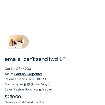
emails i can't send fwd: LP
Cat No.:
7844203
Artist:
Sabrina Carpenter
Release Date:
2025-08-29
Media Type:
彩膠 (Color Vinyl)
Sales Region:
Hong Kong,Macau
Regular
$260.00
price
Shipping
calculated at checkout.