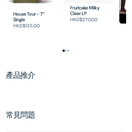
Fruitcake Milky
Clear LP
House Tour - 7”
Single
HKD$270.00
HKD$135.00
Ma
– 
H
產品推介
常見問題