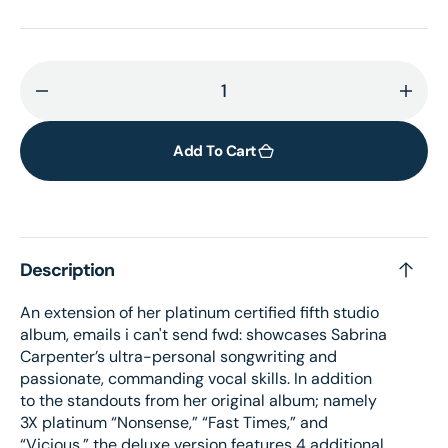
Decrease
Incr
quantity
quant
for
for
Add To Cart
emails
emai
i
i
can&#39;t
can&
send
send
Description
fwd:
fwd:
LP
LP
An extension of her platinum certified fifth studio
album, emails i can't send fwd: showcases Sabrina
Carpenter’s ultra-personal songwriting and
passionate, commanding vocal skills. In addition
to the standouts from her original album; namely
3X platinum “Nonsense,” “Fast Times,” and
“Vicious,” the deluxe version features 4 additional