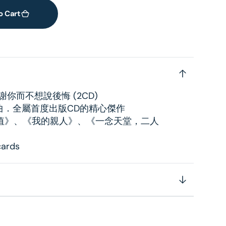
o Cart
你而不想說後悔 (2CD)
曲．全屬首度出版CD的精心傑作
值》、《我的親人》、《一念天堂，二人
rds