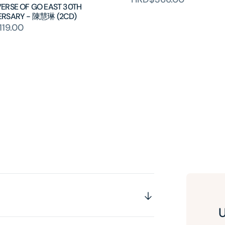
ERSE OF GO EAST 30TH
ERSARY - 陳慧琳 (2CD)
19.00