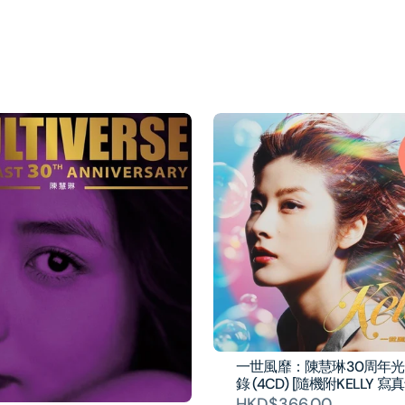
一世風靡：陳慧琳30周年
錄 (4CD) [隨機附KELLY 寫
HKD$366.00