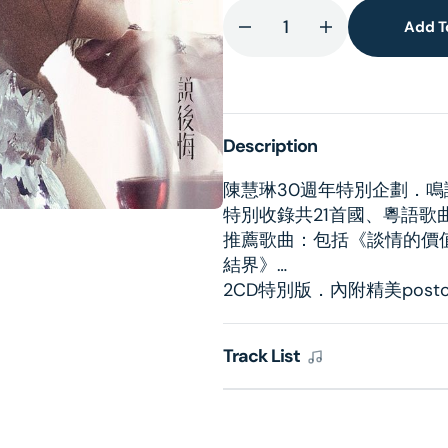
Add T
Decrease
Increase
quantity
quantity
lery
for
for
ew
鳴
鳴
謝
謝
Description
你
你
而
而
陳慧琳30週年特別企劃．鳴謝
不
不
特別收錄共21首國、粵語歌
想
想
推薦歌曲：包括《談情的價
說
說
結界》…
後
後
2CD特別版．內附精美postca
悔
悔
(2CD)
(2CD)
Track List