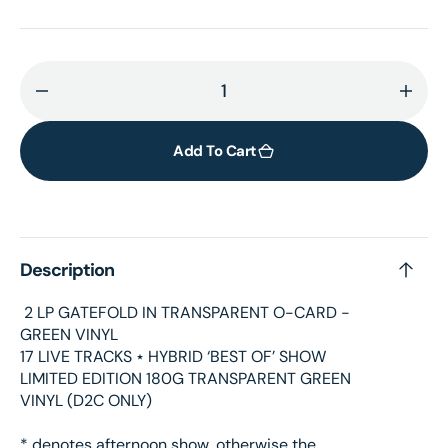
Decrease
Incr
quantity
quant
for
for
Add To Cart
Power
Powe
To
To
The
The
People
Peop
Description
(2LP
(2LP
Colour
Colo
2 LP GATEFOLD IN TRANSPARENT O-CARD -
vinyl)
vinyl
GREEN VINYL
17 LIVE TRACKS ⋆ HYBRID ‘BEST OF’ SHOW
LIMITED EDITION 180G TRANSPARENT GREEN
VINYL (D2C ONLY)
* denotes afternoon show, otherwise the