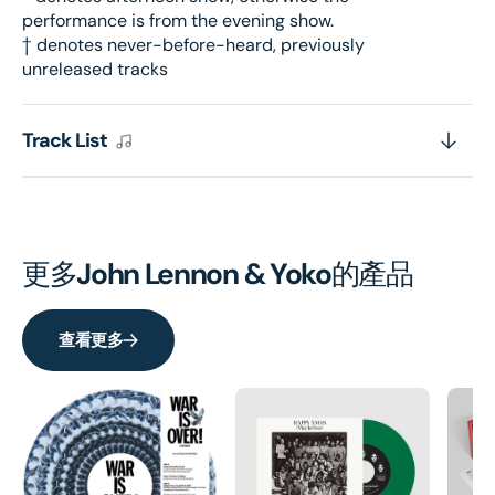
performance is from the evening show.
† denotes never-before-heard, previously
unreleased tracks
Track List
更多
John Lennon & Yoko
的產品
查看更多