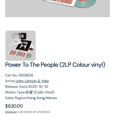
Power To The People (2LP Colour vinyl)
Cat No.:
7833835
Artist:
John Lennon & Yoko
Release Date:
2025-10-10
Media Type:
彩膠 (Color Vinyl)
Sales Region:
Hong Kong,Macau
Regular
$620.00
price
Shipping
calculated at checkout.