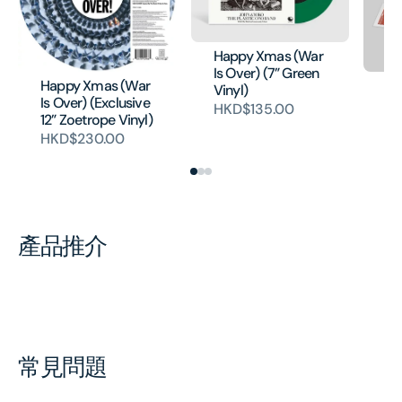
Happy Xmas (War
Is Over) (7” Green
Happy Xmas (War
Po
Vinyl)
Is Over) (Exclusive
Pe
HKD$135.00
12” Zoetrope Vinyl)
H
HKD$230.00
產品推介
常見問題