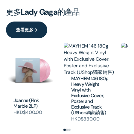
更多
Lady Gaga
的產品
查看更多
MA
H
MAYHEM 146 180g
Heavy Weight
Vinyl with
Exclusive Cover,
Joanne (Pink
Poster and
Marble 2LP)
Exclusive Track
HKD$400.00
(UShop獨家銷售)
HKD$330.00