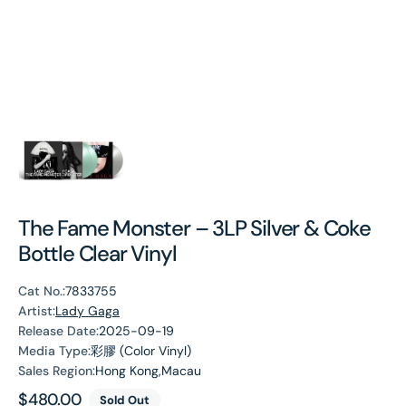
The Fame Monster – 3LP Silver & Coke
Bottle Clear Vinyl
Cat No.:
7833755
Artist:
Lady Gaga
Release Date:
2025-09-19
Media Type:
彩膠 (Color Vinyl)
Sales Region:
Hong Kong,Macau
Regular
$480.00
Sold Out