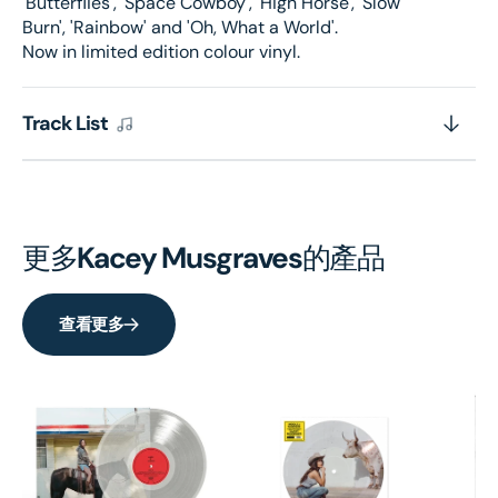
'Butterflies', 'Space Cowboy', 'High Horse', 'Slow
Burn', 'Rainbow' and 'Oh, What a World'.
Now in limited edition colour vinyl.
Track List
更多
Kacey Musgraves
的產品
查看更多