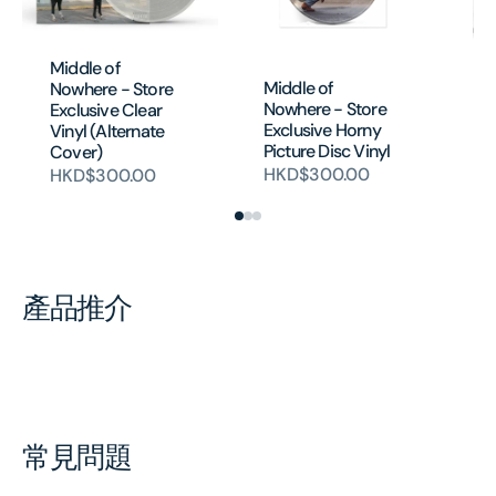
Pa
Middle of
10
Middle of
Nowhere - Store
Be
Nowhere - Store
Exclusive Clear
Pi
Exclusive Horny
Vinyl (Alternate
Picture Disc Vinyl
H
Cover)
HKD$300.00
HKD$300.00
產品推介
常見問題