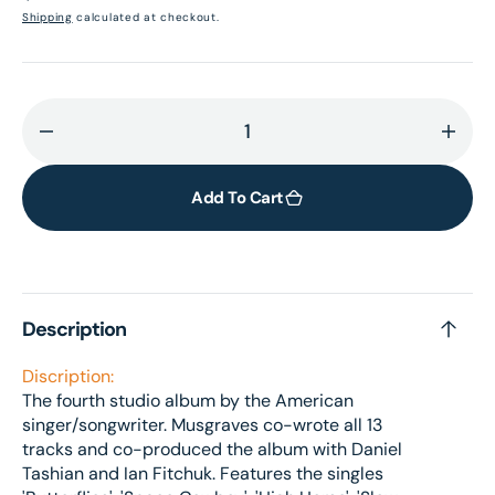
price
Shipping
calculated at checkout.
Decrease
Incr
quantity
quant
for
for
Add To Cart
Golden
Gold
Hour:
Hour
Exclusive
Exclu
Neon
Neon
Description
Orange
Oran
Vinyl
Vinyl
Discription:
LP
LP
The fourth studio album by the American
singer/songwriter. Musgraves co-wrote all 13
tracks and co-produced the album with Daniel
Tashian and Ian Fitchuk. Features the singles