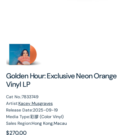
Golden Hour: Exclusive Neon Orange
Vinyl LP
Cat No.:
7833749
Artist:
Kacey Musgraves
Release Date:
2025-09-19
Media Type:
彩膠 (Color Vinyl)
Sales Region:
Hong Kong,Macau
Regular
$270.00