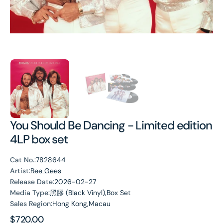
You Should Be Dancing - Limited edition
4LP box set
Cat No.:
7828644
Artist:
Bee Gees
Release Date:
2026-02-27
Media Type:
黑膠 (Black Vinyl),Box Set
Sales Region:
Hong Kong,Macau
Regular
$720.00