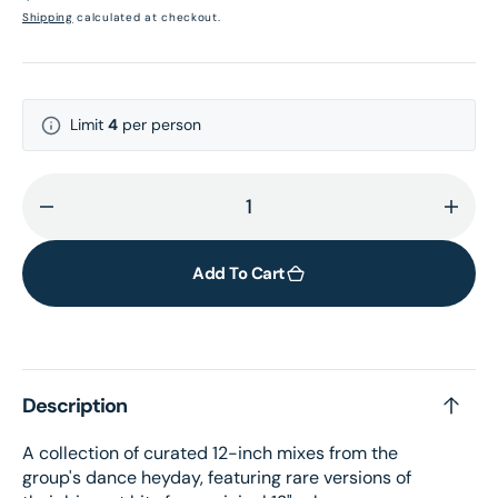
price
Shipping
calculated at checkout.
Limit
4
per person
Decrease
Incr
quantity
quant
for
for
Add To Cart
You
You
Should
Shou
Be
Be
Dancing
Danc
Description
-
-
Limited
Limi
A collection of curated 12-inch mixes from the
edition
editi
group's dance heyday, featuring rare versions of
4LP
4LP