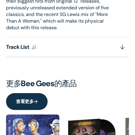
their biggest hits from original 12" releases,
box
box
previously unreleased extended version of five
set
set
classics, and the recent SG Lewis mix of "More
Than A Woman," which will make its physical
debut with this release.
Track List
更多
Bee Gees
的產品
查看更多