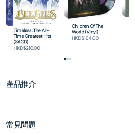
Ma
Children Of The
(V
Timeless: The All-
World (Vinyl)
Time Greatest Hits
H
HKD$164.00
(SACD)
HKD$210.00
產品推介
常見問題