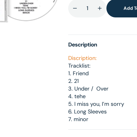
Add T
Decrease
Increase
quantity
quantity
lery
for
for
ew
Minor
Minor
(5
(5
Description
Year
Year
Anniversary)
Anniversary)
Discription:
-
-
Tracklist:
CD
CD
1. Friend
2. 21
3. Under / Over
4. tehe
5. I miss you, I’m sorry
6. Long Sleeves
7. minor