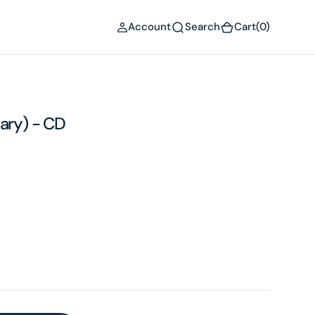
(0)
Account
Search
Cart
(0)
sary) - CD