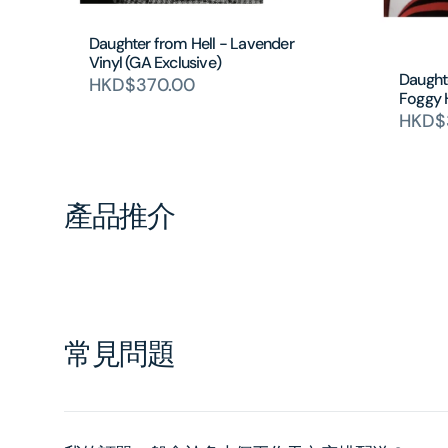
Daughter from Hell - Lavender
Vinyl (GA Exclusive)
Daughte
HKD$370.00
Foggy 
HKD$
產品推介
常見問題