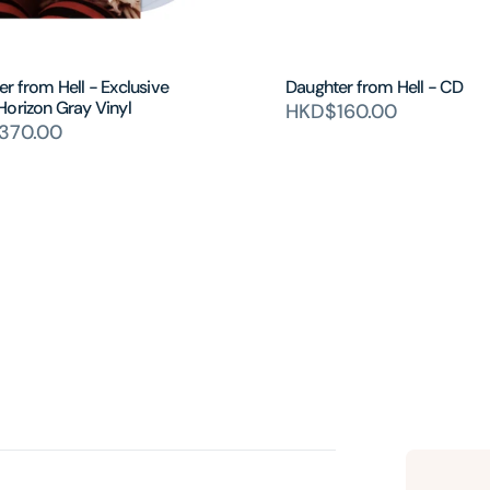
r from Hell - Exclusive
Daughter from Hell - CD
Horizon Gray Vinyl
HKD$160.00
370.00