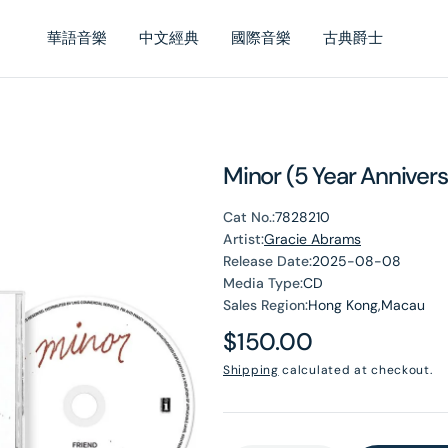
華語音樂
中文經典
國際音樂
古典爵士
Minor (5 Year Anniver
Cat No.:
7828210
Artist:
Gracie Abrams
Release Date:
2025-08-08
Media Type:
CD
Sales Region:
Hong Kong,Macau
Regular
$150.00
price
Shipping
calculated at checkout.
en
dia