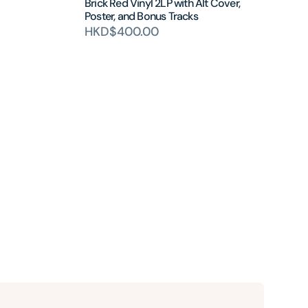
Brick Red Vinyl 2LP with Alt Cover,
Poster, and Bonus Tracks
HKD$400.00