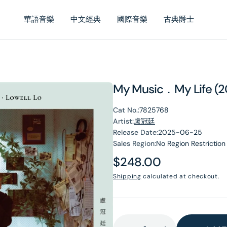
華語音樂
中文經典
國際音樂
古典爵士
My Music．My Life (2
Cat No.:
7825768
Artist:
盧冠廷
Release Date:
2025-06-25
Sales Region:
No Region Restriction
Regular
$248.00
price
Shipping
calculated at checkout.
en