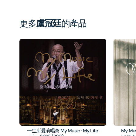
更多
盧冠廷
的產品
一生所愛演唱會 My Music ∙ My Life
My Musi