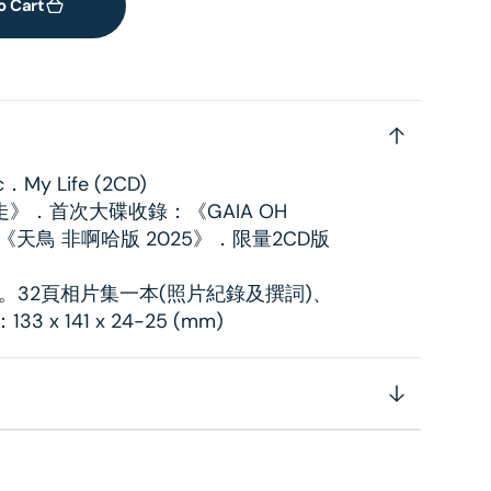
o Cart
y Life (2CD)
》．首次大碟收錄：《GAIA OH
《天鳥 非啊哈版 2025》．限量2CD版
。32頁相片集一本(照片紀錄及撰詞)、
x 141 x 24-25 (mm)