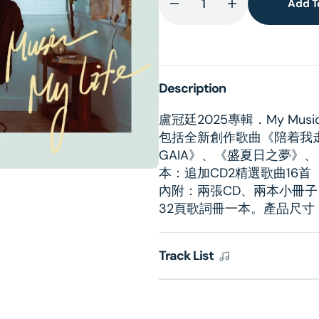
Add T
dia
Decrease
Increase
quantity
quantity
for
for
lery
My
My
ew
Music．
Music．
Description
My
My
Life
Life
盧冠廷2025專輯．My Music．M
(2CD)
(2CD)
包括全新創作歌曲《陪着我走
GAIA》、《盛夏日之夢》、
本：追加CD2精選歌曲16首
內附：兩張CD、兩本小冊子
32頁歌詞冊一本。產品尺寸：133 
Track List