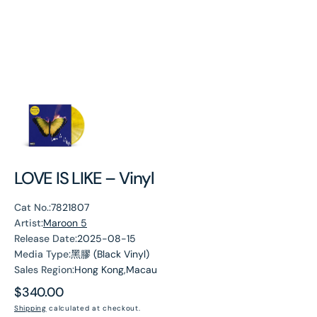
LOVE IS LIKE – Vinyl
Cat No.:
7821807
Artist:
Maroon 5
Release Date:
2025-08-15
Media Type:
黑膠 (Black Vinyl)
Sales Region:
Hong Kong,Macau
Regular
$340.00
price
Shipping
calculated at checkout.