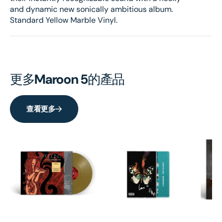
and dynamic new sonically ambitious album.
Standard Yellow Marble Vinyl.
更多
Maroon 5
的產品
查看更多
It
Be