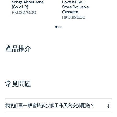
Songs About Jane
Love Is Like –
Co
(Gold LP)
Store Exclusive
H
Cassette
HKD$270.00
HKD$120.00
產品推介
常見問題
我的訂單一般會於多少個工作天內安排配送？