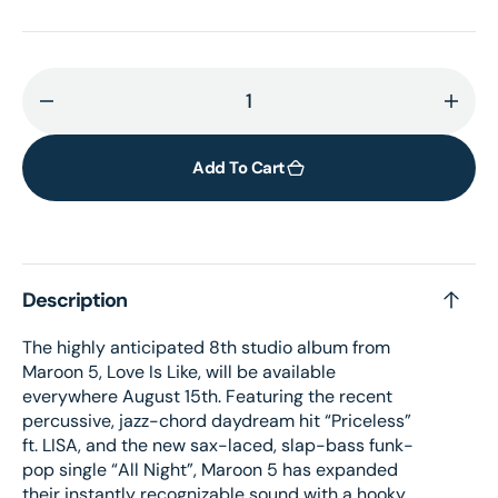
Decrease
Incr
quantity
quant
for
for
Add To Cart
LOVE
LOV
IS
IS
LIKE
LIKE
–
–
Description
Vinyl
Vinyl
The highly anticipated 8th studio album from
Maroon 5, Love Is Like, will be available
everywhere August 15th. Featuring the recent
percussive, jazz-chord daydream hit “Priceless”
ft. LISA, and the new sax-laced, slap-bass funk-
pop single “All Night”, Maroon 5 has expanded
their instantly recognizable sound with a hooky