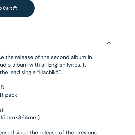
o Cart
ce the release of the second album in
udio album with all English lyrics. It
the lead single “Hachikō”.
2CD
ft pack
et
e: 515mm×364mm)
eased since the release of the previous