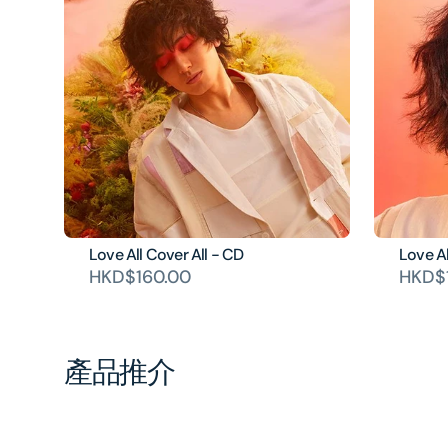
Love All Cover All - CD
Love Al
HKD$160.00
HKD$
產品推介