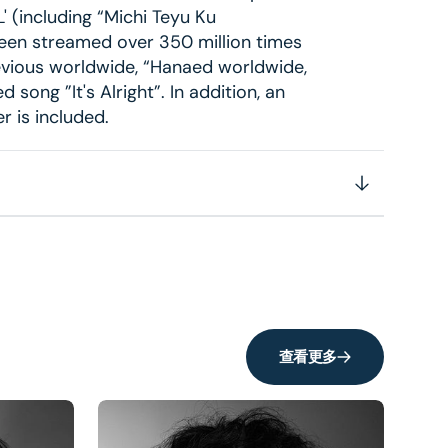
 (including “Michi Teyu Ku
een streamed over 350 million times
evious worldwide, “Hanaed worldwide,
 song ”It's Alright”. In addition, an
r is included.
查看更多