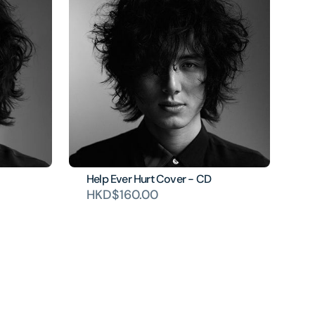
Help Ever Hurt Cover - CD
HKD$160.00