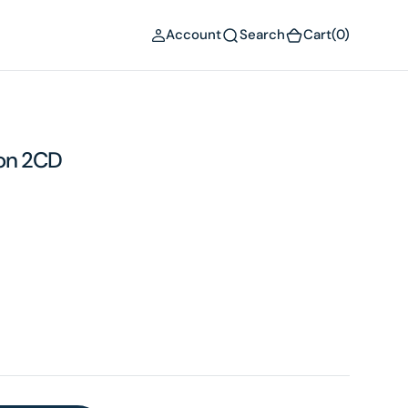
(0)
Account
Search
Cart
(0)
ion 2CD