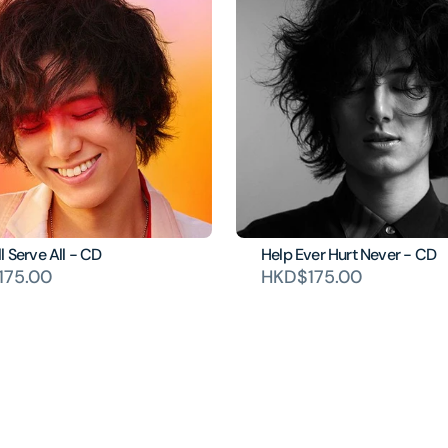
l Serve All - CD
Help Ever Hurt Never - CD
175.00
HKD$175.00