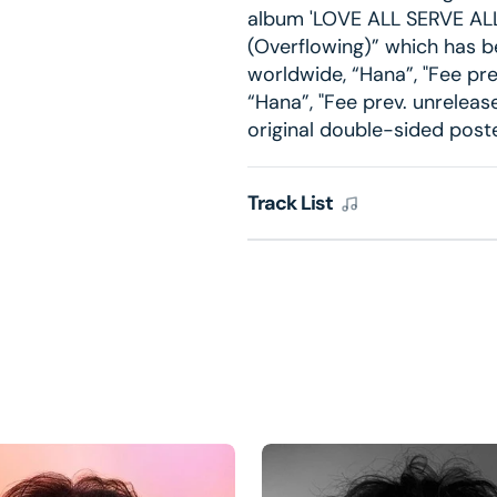
album 'LOVE ALL SERVE ALL'
(Overflowing)” which has b
worldwide, “Hana”, "Fee pr
“Hana”, "Fee prev. unreleased
original double-sided poste
Track List