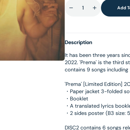
Add T
Decrease
Increase
quantity
quantity
lery
for
for
ew
Prema
Prema
–
–
Description
Limited
Limited
Edition
Edition
It has been three years sin
2CD
2CD
2022. 'Prema' is the third st
contains 9 songs including 
'Prema' [Limited Edition] 
・Paper jacket 3-folded so
・Booklet
・A translated lyrics bookl
・2 sides poster (B3 siz
DISC2 contains 6 songs rel