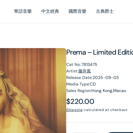
華語音樂
中文經典
國際音樂
古典爵士
Prema – Limited Edit
Cat No.:
7813475
Artist:
藤井風
Release Date:
2025-09-05
Media Type:
CD
Sales Region:
Hong Kong,Macau
Regular
$220.00
price
Shipping
calculated at checkout.
en
dia