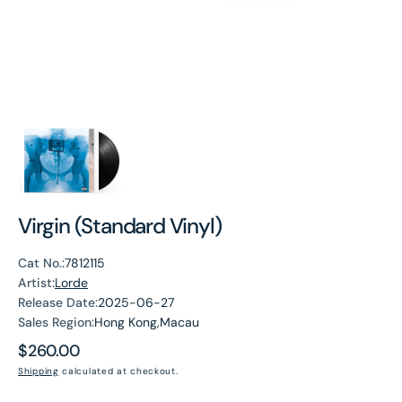
Virgin (Standard Vinyl)
Cat No.:
7812115
Artist:
Lorde
Release Date:
2025-06-27
Sales Region:
Hong Kong,Macau
Regular
$260.00
price
Shipping
calculated at checkout.