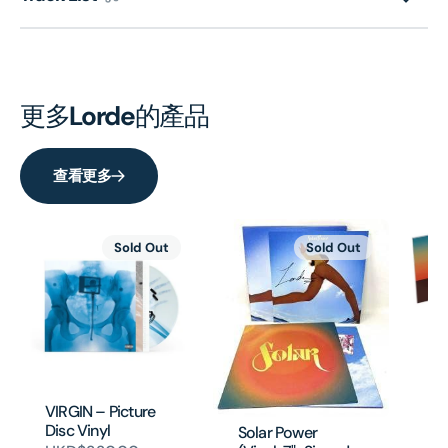
更多
Lorde
的產品
查看更多
Sold Out
Sold Out
So
(V
H
VIRGIN – Picture
Disc Vinyl
Solar Power