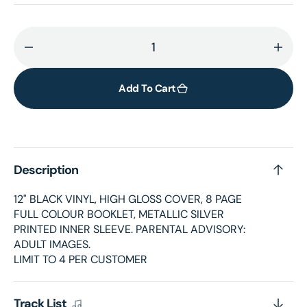
Decrease
Incr
quantity
quant
for
for
Add To Cart
Virgin
Virgi
(Standard
(Sta
Vinyl)
Vinyl
Description
12" BLACK VINYL, HIGH GLOSS COVER, 8 PAGE
FULL COLOUR BOOKLET, METALLIC SILVER
PRINTED INNER SLEEVE. PARENTAL ADVISORY:
ADULT IMAGES.
LIMIT TO 4 PER CUSTOMER
Track List