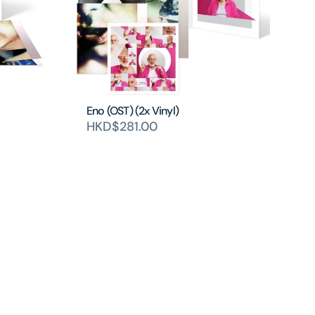
Eno (OST) (2x Vinyl)
HKD$281.00