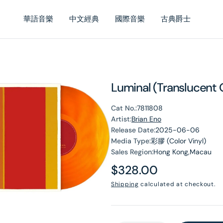
華語音樂
中文經典
國際音樂
古典爵士
Luminal (Translucent
Cat No.:
7811808
Artist:
Brian Eno
Release Date:
2025-06-06
Media Type:
彩膠 (Color Vinyl)
en
Sales Region:
Hong Kong,Macau
dia
Regular
$328.00
price
Shipping
calculated at checkout.
lery
ew