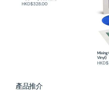
HKD$328.00
Mixing
Vinyl)
HKD$
產品推介