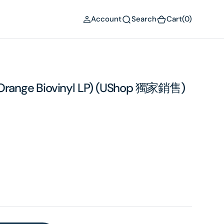
(0)
Account
Search
Cart
(0)
 Orange Biovinyl LP) (UShop 獨家銷售)