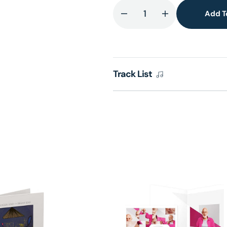
Add T
Decrease
Increase
quantity
quantity
for
for
Luminal
Luminal
(Translucent
(Translucent
Track List
Orange
Orange
Biovinyl
Biovinyl
LP)
LP)
(UShop
(UShop
獨
獨
家
家
銷
銷
售)
售)