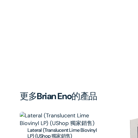
更多
Brian Eno
的產品
Lateral (Translucent Lime Biovinyl
LP) (UShop 獨家銷售)