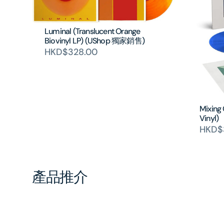
Luminal (Translucent Orange
Biovinyl LP) (UShop 獨家銷售)
HKD$328.00
Mixing
Vinyl)
HKD$
產品推介