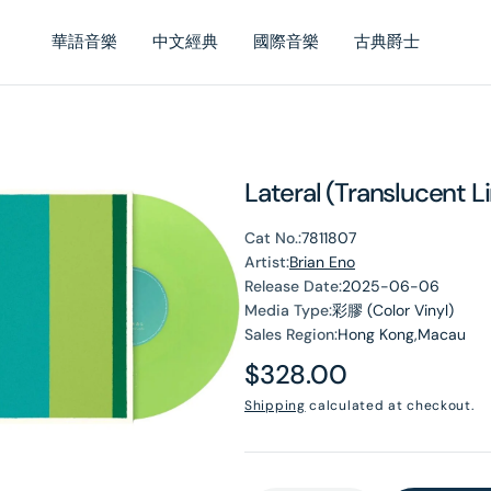
華語音樂
中文經典
國際音樂
古典爵士
Lateral (Translucent
Cat No.:
7811807
Artist:
Brian Eno
Release Date:
2025-06-06
Media Type:
彩膠 (Color Vinyl)
en
Sales Region:
Hong Kong,Macau
dia
Regular
$328.00
price
Shipping
calculated at checkout.
lery
ew