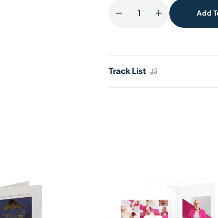
Add T
Decrease
Increase
quantity
quantity
for
for
Lateral
Lateral
(Translucent
(Translucent
Track List
Lime
Lime
Biovinyl
Biovinyl
LP)
LP)
(UShop
(UShop
獨
獨
家
家
銷
銷
售)
售)