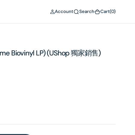
(0)
Account
Search
Cart
(0)
 Lime Biovinyl LP) (UShop 獨家銷售)