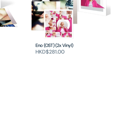
Eno (OST) (2x Vinyl)
HKD$281.00