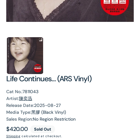
Life Continues… (ARS Vinyl)
Cat No.:
7811043
Artist:
陳奕迅
Release Date:
2025-08-27
Media Type:
黑膠 (Black Vinyl)
Sales Region:
No Region Restriction
Regular
$420.00
Sold Out
price
Shipping
calculated at checkout.