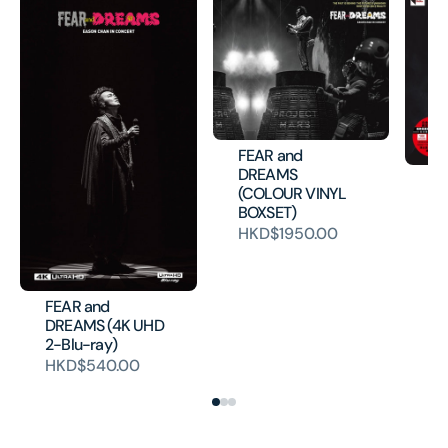
FEAR and
DREAMS
上
(COLOUR VINYL
(A
BOXSET)
H
HKD$1950.00
FEAR and
DREAMS (4K UHD
2-Blu-ray)
HKD$540.00