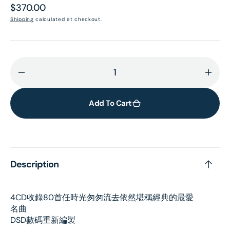
Regular
$370.00
price
Shipping
calculated at checkout.
Decrease
Incr
quantity
quant
for
for
Add To Cart
“一
“一
意
意
專
專
心”
心”
Description
惦
惦
記
記
鄧
鄧
4CD收錄80首任時光匆匆流去依然堪稱經典的最愛
麗
麗
名曲
君
君
DSD數碼重新編製
三
三