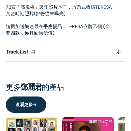
十
十
72頁「高規格」製作照片本子，放題式收錄TERESA
年
年
黃金時期照片(部份從未曝光)
4CD「豪
4CD
華
華
隨機加送樂迷最在乎應援品：TERESA立牌乙個 (全
級
級
套四款，極具回憶價值)
珍
珍
藏
藏
Track List
版」
版」
更多
鄧麗君
的產品
查看更多