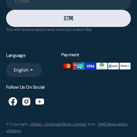
E-mail
訂閱
You will receive latest news once you subscribe
Payment
Language
English
Follow Us On Social
© Copyright,
UShop - Universal Music Limited
,
UMG Reservation
2026
of Rights