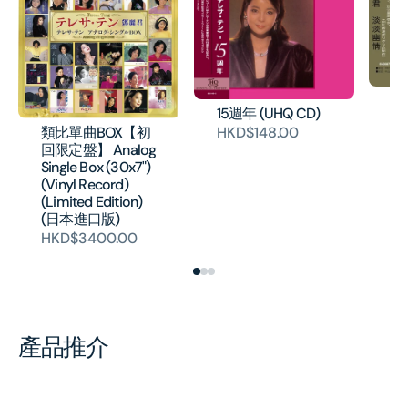
淡
15週年 (UHQ CD)
片
類比單曲BOX【初
HKD$148.00
H
回限定盤】 Analog
Single Box (30x7")
(Vinyl Record)
(Limited Edition)
(日本進口版)
HKD$3400.00
產品推介