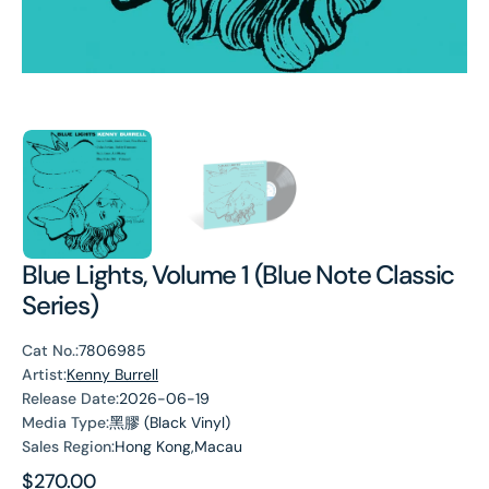
Blue Lights, Volume 1 (Blue Note Classic
Series)
Cat No.:
7806985
Artist:
Kenny Burrell
Release Date:
2026-06-19
Media Type:
黑膠 (Black Vinyl)
Sales Region:
Hong Kong,Macau
Regular
$270.00