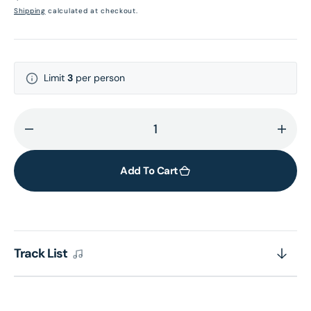
price
Shipping
calculated at checkout.
Limit
3
per person
Decrease
Incr
quantity
quant
for
for
Add To Cart
Blue
Blue
Lights,
Light
Volume
Volu
1
1
Track List
(Blue
(Blue
Note
Note
Classic
Class
Series)
Serie