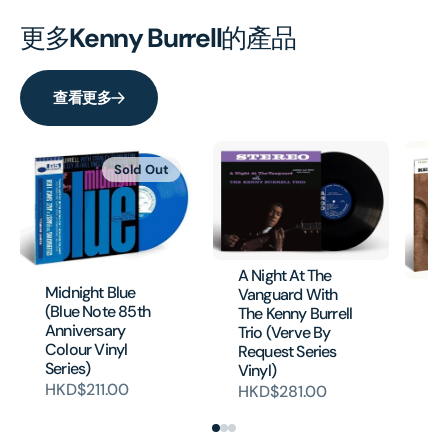
更多
Kenny Burrell
的產品
查看更多
Sold Out
A Night At The
Midnight Blue
Gu
Vanguard With
(Blue Note 85th
(V
The Kenny Burrell
Anniversary
So
Trio (Verve By
Colour Vinyl
Request Series
H
Series)
Vinyl)
HKD$211.00
HKD$281.00