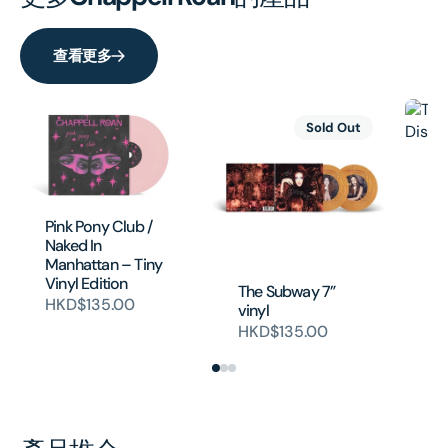
查看更多
Sold Out
Th
Di
銷
H
Pink Pony Club /
Naked In
Manhattan – Tiny
Vinyl Edition
The Subway 7”
HKD$135.00
vinyl
HKD$135.00