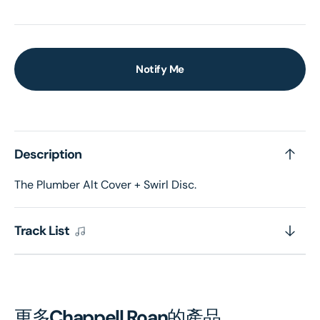
Notify Me
Description
The Plumber Alt Cover + Swirl Disc.
Track List
更多
Chappell Roan
的產品