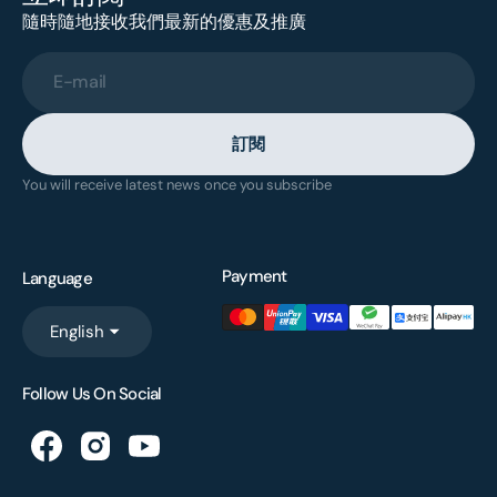
隨時隨地接收我們最新的優惠及推廣
E-mail
訂閱
You will receive latest news once you subscribe
Payment
Language
English
Follow Us On Social