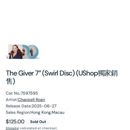
The Giver 7” (Swirl Disc) (UShop獨家銷
售)
Cat No.:
7597595
Artist:
Chappell Roan
Release Date:
2025-06-27
Sales Region:
Hong Kong,Macau
Regular
$125.00
Sold Out
price
Shipping
calculated at checkout.